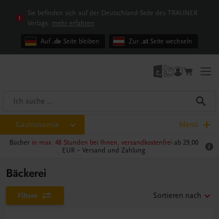
Sie befinden sich auf der Deutschland-Seite des TRAUNER
Verlags.
mehr erfahren
Auf
.de
Seite bleiben
Zur
.at
Seite wechseln
Gastronomie
Menü
Bücher
in max. 48 Stunden bei Ihnen, versandkostenfrei
ab 29,00
EUR –
Versand und Zahlung
Bäckerei
Filtern
Sortieren nach