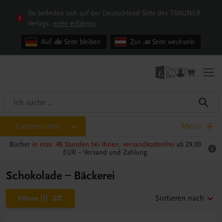
Sie befinden sich auf der Deutschland-Seite des TRAUNER
Verlags.
mehr erfahren
Auf
.de
Seite bleiben
Zur
.at
Seite wechseln
Gastronomie
Menü
Bücher
in max. 48 Stunden bei Ihnen, versandkostenfrei
ab 29,00
EUR –
Versand und Zahlung
Schokolade – Bäckerei
Filtern
(1)
Sortieren nach