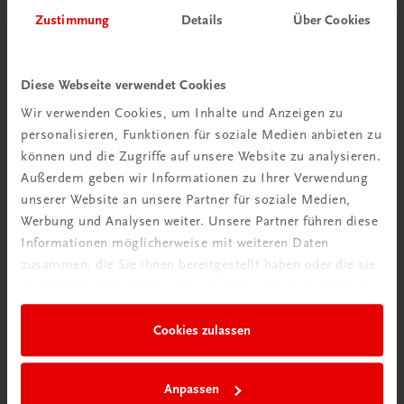
Herzlich willkommen bei TRAUNER!
Zustimmung
Details
Über Cookies
Diese Webseite verwendet Cookies
Wir verwenden Cookies, um Inhalte und Anzeigen zu
personalisieren, Funktionen für soziale Medien anbieten zu
Wir über uns
können und die Zugriffe auf unsere Website zu analysieren.
Familienunternehmen mit 80 Mitarbeiterinnen und
Außerdem geben wir Informationen zu Ihrer Verwendung
Mitarbeitern, die eines verbindet: Begeisterung für unsere
unserer Website an unsere Partner für soziale Medien,
Produkte.
Werbung und Analysen weiter. Unsere Partner führen diese
mehr erfahren
Informationen möglicherweise mit weiteren Daten
zusammen, die Sie ihnen bereitgestellt haben oder die sie
im Rahmen Ihrer Nutzung der Dienste gesammelt haben.
Cookies zulassen
Wir sind gerne für Sie da
TRAUNER Verlag + Buchservice GmbH
Anpassen