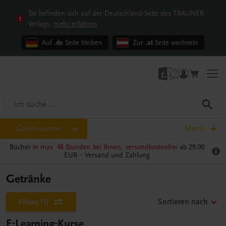
Sie befinden sich auf der Deutschland-Seite des TRAUNER
Verlags.
mehr erfahren
Auf
.de
Seite bleiben
Zur
.at
Seite wechseln
Gastronomie
Menü
Bücher
in max. 48 Stunden bei Ihnen, versandkostenfrei
ab 29,00
EUR –
Versand und Zahlung
Getränke
Filtern
(1)
Sortieren nach
E-Learning-Kurse