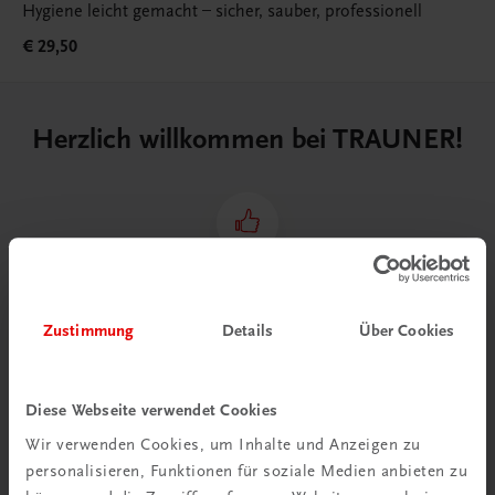
Hygiene leicht gemacht – sicher, sauber, professionell
€ 29,50
Herzlich willkommen bei TRAUNER!
Wir über uns
Familienunternehmen mit 80 Mitarbeiterinnen und
Zustimmung
Details
Über Cookies
Mitarbeitern, die eines verbindet: Begeisterung für unsere
Produkte.
mehr erfahren
Diese Webseite verwendet Cookies
Wir verwenden Cookies, um Inhalte und Anzeigen zu
personalisieren, Funktionen für soziale Medien anbieten zu