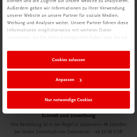
können und die Zugriffe auf unsere Website zu analysieren.
Außerdem geben wir Informationen zu Ihrer Verwendung
unserer Website an unsere Partner für soziale Medien,
Wir sind gerne für Sie da
Werbung und Analysen weiter. Unsere Partner führen diese
TRAUNER Verlag + Buchservice GmbH
Informationen möglicherweise mit weiteren Daten
Köglstraße 14 | 4020 Linz
zusammen, die Sie ihnen bereitgestellt haben oder die sie
Österreich/Austria
im Rahmen Ihrer Nutzung der Dienste gesammelt haben.
Tel.:
+43 732 778241
Mail:
buchservice@trauner.at
Cookies zulassen
WhatsApp:
+43 664 88 58 69 41
mehr erfahren
Anpassen
Nur notwendige Cookies
Schnell und zuverlässig
Ihre Bestellung ist in der Regel in spätestens 48 Stunden
bei Ihnen (innerhalb von Österreich) – ab 29,00 EUR