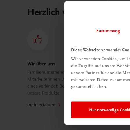
Herzlich willkommen bei
Zustimmung
Diese Webseite verwendet Coo
Wir verwenden Cookies, um In
Wir über uns
die Zugriffe auf unsere Webs
Familienunternehmen mit 80
unsere Partner für soziale M
Mitarbeiterinnen und Mitarbeitern, die
mit weiteren Daten zusammen,
eines verbindet: Begeisterung für
gesammelt haben.
unsere Produkte.
mehr erfahren
Nur notwendige Cook