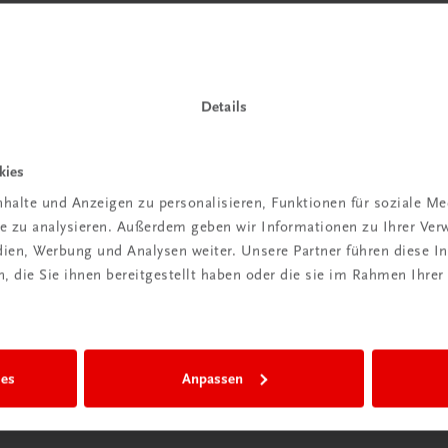
 TRAUNER!
Details
kies
halte und Anzeigen zu personalisieren, Funktionen für soziale M
Wir sind gerne für Sie da
ite zu analysieren. Außerdem geben wir Informationen zu Ihrer Ve
TRAUNER Verlag + Buchservice GmbH
edien, Werbung und Analysen weiter. Unsere Partner führen diese 
Köglstraße 14 | 4020 Linz
 die Sie ihnen bereitgestellt haben oder die sie im Rahmen Ihrer
Österreich/Austria
Tel.:
+43 732 778241
Mail:
buchservice@trauner.at
WhatsApp:
+43 664 88 58 69 41
ies
Anpassen
mehr erfahren