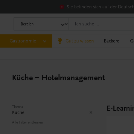
Sie befinden sich auf der Deuts
Gastronomie
Gut zu wissen
Bäckerei
G
Küche – Hotelmanagement
E-Learni
Thema
Küche
Alle Filter entfernen