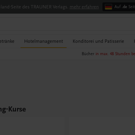
chland-Seite des TRAUNER Verlags.
mehr erfahren
Auf
.de
Seit
etränke
Hotelmanagement
Konditorei und Patisserie
Bücher
in max. 48 Stunden be
ng-Kurse