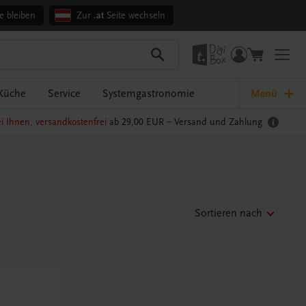
e bleiben
Zur
.at
Seite wechseln
Küche
Service
Systemgastronomie
Menü
i Ihnen, versandkostenfrei
ab 29,00 EUR –
Versand und Zahlung
Sortieren nach