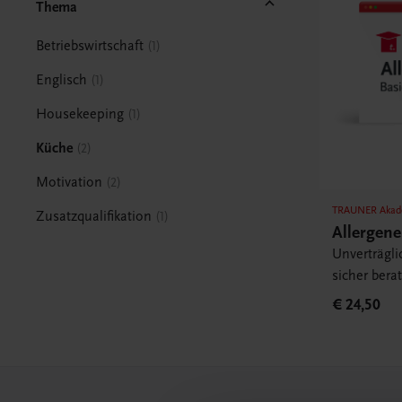
Thema
Betriebswirtschaft
1
Englisch
1
Housekeeping
1
Küche
2
Motivation
2
TRAUNER Akad
Zusatzqualifikation
1
Allergen
Unverträgli
sicher bera
€ 24,50