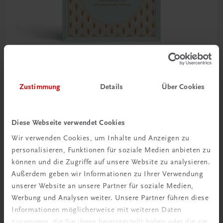
Gastronomie
Zustimmung
Details
Über Cookies
Wiener Zuckerbäckerei
Süße Klassiker und wiederentdeckte Schätze
€ 29,95
Diese Webseite verwendet Cookies
Wir verwenden Cookies, um Inhalte und Anzeigen zu
personalisieren, Funktionen für soziale Medien anbieten zu
können und die Zugriffe auf unsere Website zu analysieren.
Außerdem geben wir Informationen zu Ihrer Verwendung
unserer Website an unsere Partner für soziale Medien,
Werbung und Analysen weiter. Unsere Partner führen diese
Informationen möglicherweise mit weiteren Daten
zusammen, die Sie ihnen bereitgestellt haben oder die sie