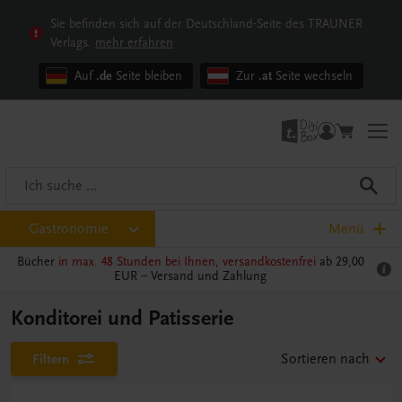
Sie befinden sich auf der Deutschland-Seite des TRAUNER
Verlags.
mehr erfahren
Auf
.de
Seite bleiben
Zur
.at
Seite wechseln
Gastronomie
Menü
Bücher
in max. 48 Stunden bei Ihnen, versandkostenfrei
ab 29,00
EUR –
Versand und Zahlung
Konditorei und Patisserie
Filtern
Sortieren nach