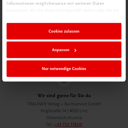
Informationen möglicherweise mit weiteren Daten
zusammen, die Sie ihnen bereitgestellt haben oder die sie
im Rahmen Ihrer Nutzung der Dienste gesammelt haben.
Wir über uns
Cookies zulassen
Familienunternehmen mit 80 Mitarbeiterinnen und
Mitarbeitern, die eines verbindet: Begeisterung für unsere
Produkte.
Anpassen
mehr erfahren
Nur notwendige Cookies
Wir sind gerne für Sie da
TRAUNER Verlag + Buchservice GmbH
Köglstraße 14 | 4020 Linz
Österreich/Austria
Tel.:
+43 732 778241