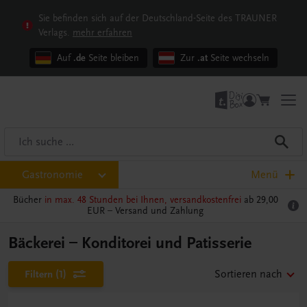
Sie befinden sich auf der Deutschland-Seite des TRAUNER
Verlags.
mehr erfahren
Auf
.de
Seite bleiben
Zur
.at
Seite wechseln
Gastronomie
Menü
Bücher
in max. 48 Stunden bei Ihnen, versandkostenfrei
ab 29,00
EUR –
Versand und Zahlung
Bäckerei – Konditorei und Patisserie
Filtern
(1)
Sortieren nach