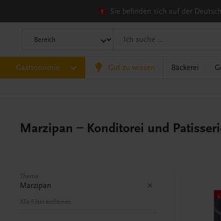
Sie befinden sich auf der Deuts
Gastronomie
Gut zu wissen
Bäckerei
G
Marzipan – Konditorei und Patisseri
Thema
Marzipan
Alle Filter entfernen