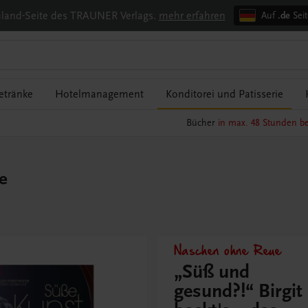
chland-Seite des TRAUNER Verlags.
mehr erfahren
Auf
.de
Seit
etränke
Hotelmanagement
Konditorei und Patisserie
Bücher
in max. 48 Stunden be
e
Naschen ohne Reue
„Süß und
gesund?!“ Birgit