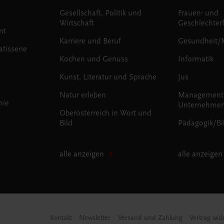
Gesellschaft, Politik und
Frauen- und
Wirtschaft
Geschlechter
nt
Karriere und Beruf
Gesundheit/
tisserie
Kochen und Genuss
Informatik
Kunst, Literatur und Sprache
Jus
Natur erleben
Management
mie
Unternehmen
Oberösterreich in Wort und
Bild
Pädagogik/Bi
alle anzeigen
alle anzeigen
Kontakt
Newsletter
Versand und Zahlung
Vertrag wid