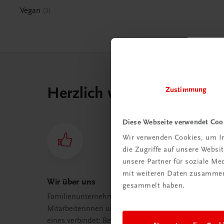
Vegan
3
Herzlich willkommen bei
Zustimmung
Diese Webseite verwendet Coo
Wir verwenden Cookies, um In
die Zugriffe auf unsere Webs
unsere Partner für soziale M
mit weiteren Daten zusammen,
Wir über uns
gesammelt haben.
Familienunternehmen mit 80
Mitarbeiterinnen und Mitarbeitern, die
eines verbindet: Begeisterung für