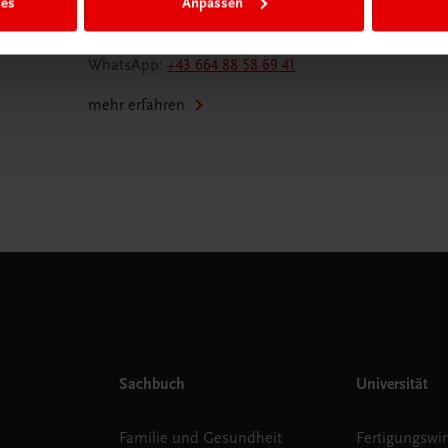
ies
Anpassen
Tel.:
+43 732 778241
Mail:
buchservice@trauner.at
WhatsApp:
+43 664 88 58 69 41
mehr erfahren
Sachbuch
Universität
Familie und Gesundheit
Fertigungswir