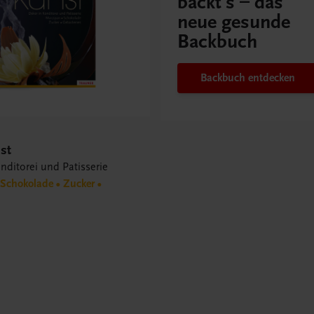
backt's – das
neue gesunde
Backbuch
Backbuch entdecken
st
nditorei und Patisserie
Schokolade • Zucker •
s