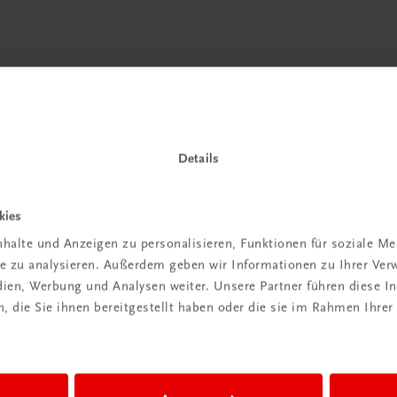
 TRAUNER!
Details
kies
halte und Anzeigen zu personalisieren, Funktionen für soziale M
ite zu analysieren. Außerdem geben wir Informationen zu Ihrer Ve
edien, Werbung und Analysen weiter. Unsere Partner führen diese 
 die Sie ihnen bereitgestellt haben oder die sie im Rahmen Ihrer
Wir sind gerne für Sie da
TRAUNER Verlag + Buchservice GmbH
Köglstraße 14 | 4020 Linz
Österreich/Austria