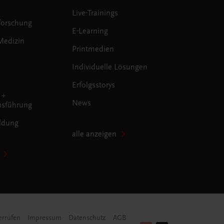
Live-Trainings
forschung
E-Learning
Medizin
Printmedien
Individuelle Lösungen
Erfolgsstorys
 +
News
sführung
ldung
alle anzeigen
errufen
Impressum
Datenschutz
AGB