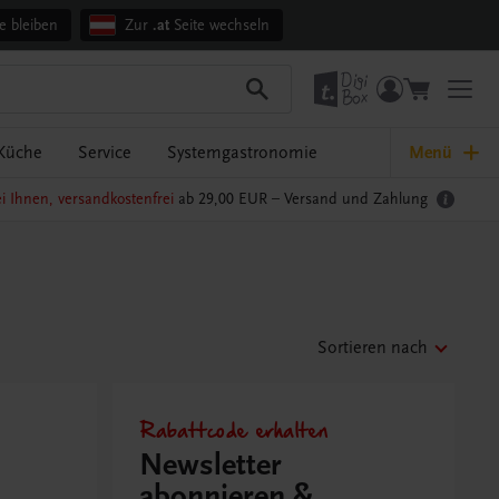
e bleiben
Zur
.at
Seite wechseln
Küche
Service
Systemgastronomie
Menü
i Ihnen, versandkostenfrei
ab 29,00 EUR –
Versand und Zahlung
Sortieren nach
Rabattcode erhalten
Newsletter
abonnieren &