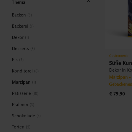
Thema
Backen
3
Bäckerei
1
Dekor
1
Desserts
3
Gastronomie
Eis
3
Süße Kun
Dekor in Ko
Konditorei
6
Marzipan • 
Marzipan
1
Gebackene
Patisserie
€ 79,90
10
Pralinen
3
Schokolade
4
Torten
5