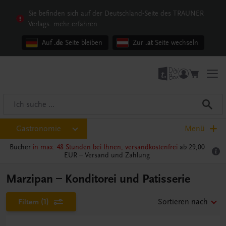
Sie befinden sich auf der Deutschland-Seite des TRAUNER
Verlags.
mehr erfahren
Auf
.de
Seite bleiben
Zur
.at
Seite wechseln
Gastronomie
Menü
Bücher
in max. 48 Stunden bei Ihnen, versandkostenfrei
ab 29,00
EUR –
Versand und Zahlung
Marzipan – Konditorei und Patisserie
Filtern
(1)
Sortieren nach