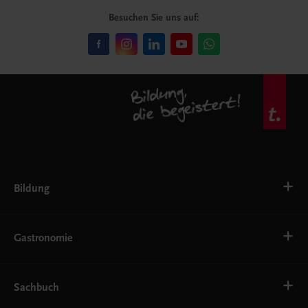
Besuchen Sie uns auf:
Bildung
Deutsch, Kommunikation
Ernährung
Gastronomie
Ethik
Fremdsprachen
Grundschule
Bäckerei
Gastronomie, Hotellerie, Küche
Getränke
Sachbuch
Konditorei, Bäckerei
Hotelmanagement