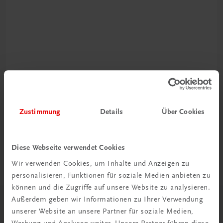
Rabattcode erhalten
Newsletter abonnieren
Zustimmung
Details
Über Cookies
& Versandkosten sparen
Diese Webseite verwendet Cookies
Jetzt anmelden
Wir verwenden Cookies, um Inhalte und Anzeigen zu
personalisieren, Funktionen für soziale Medien anbieten zu
können und die Zugriffe auf unsere Website zu analysieren.
Außerdem geben wir Informationen zu Ihrer Verwendung
Herzlich willkommen bei TRAUNER!
unserer Website an unsere Partner für soziale Medien,
Werbung und Analysen weiter. Unsere Partner führen diese