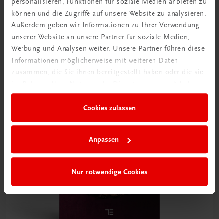
personalisieren, Funktionen für soziale Medien anbieten zu
können und die Zugriffe auf unsere Website zu analysieren.
Gastronomie
Hochzeit – Torten und mehr
Außerdem geben wir Informationen zu Ihrer Verwendung
unserer Website an unsere Partner für soziale Medien,
Für den Wow-Effekt auf jeder Hochzeitstafel
Werbung und Analysen weiter. Unsere Partner führen diese
€ 39,90
Informationen möglicherweise mit weiteren Daten
zusammen, die Sie ihnen bereitgestellt haben oder die sie
im Rahmen Ihrer Nutzung der Dienste gesammelt haben.
Cookies zulassen
Anpassen
Nur notwendige Cookies