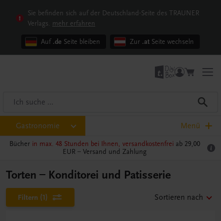
Sie befinden sich auf der Deutschland-Seite des TRAUNER
Verlags.
mehr erfahren
Auf
.de
Seite bleiben
Zur
.at
Seite wechseln
Gastronomie
Menü
Bücher
in max. 48 Stunden bei Ihnen, versandkostenfrei
ab 29,00
EUR –
Versand und Zahlung
Torten – Konditorei und Patisserie
Filtern
(1)
Sortieren nach