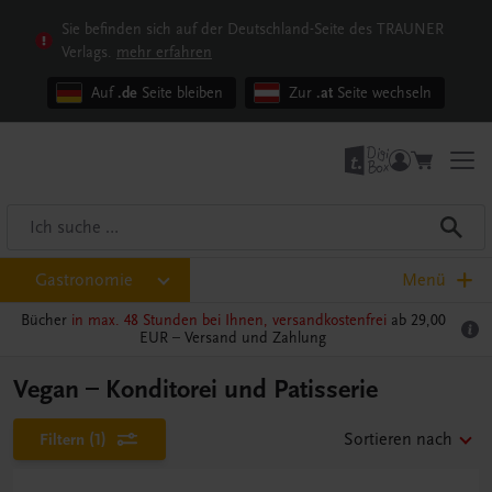
Sie befinden sich auf der Deutschland-Seite des TRAUNER
Verlags.
mehr erfahren
Auf
.de
Seite bleiben
Zur
.at
Seite wechseln
Gastronomie
Menü
Bücher
in max. 48 Stunden bei Ihnen, versandkostenfrei
ab 29,00
EUR –
Versand und Zahlung
Vegan – Konditorei und Patisserie
Filtern
(1)
Sortieren nach