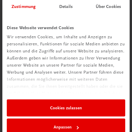
Herzlich willkommen bei TRAUNER!
Zustimmung
Details
Über Cookies
Diese Webseite verwendet Cookies
Wir verwenden Cookies, um Inhalte und Anzeigen zu
personalisieren, Funktionen für soziale Medien anbieten zu
Wir über uns
können und die Zugriffe auf unsere Website zu analysieren.
Familienunternehmen mit 80 Mitarbeiterinnen und
Außerdem geben wir Informationen zu Ihrer Verwendung
Mitarbeitern, die eines verbindet: Begeisterung für unsere
unserer Website an unsere Partner für soziale Medien,
Produkte.
Werbung und Analysen weiter. Unsere Partner führen diese
mehr erfahren
Informationen möglicherweise mit weiteren Daten
zusammen, die Sie ihnen bereitgestellt haben oder die sie
im Rahmen Ihrer Nutzung der Dienste gesammelt haben.
Cookies zulassen
Wir sind gerne für Sie da
TRAUNER Verlag + Buchservice GmbH
Anpassen