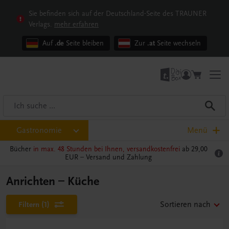
Sie befinden sich auf der Deutschland-Seite des TRAUNER
Verlags.
mehr erfahren
Auf
.de
Seite bleiben
Zur
.at
Seite wechseln
Gastronomie
Menü
Bücher
in max. 48 Stunden bei Ihnen, versandkostenfrei
ab 29,00
EUR –
Versand und Zahlung
Anrichten – Küche
Filtern
(1)
Sortieren nach