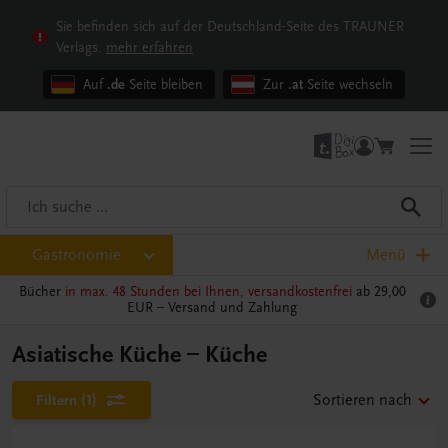
Sie befinden sich auf der Deutschland-Seite des TRAUNER
Verlags.
mehr erfahren
Auf
.de
Seite bleiben
Zur
.at
Seite wechseln
Gastronomie
Menü
Bücher
in max. 48 Stunden bei Ihnen, versandkostenfrei
ab 29,00
EUR –
Versand und Zahlung
Asiatische Küche – Küche
Filtern
(1)
Sortieren nach