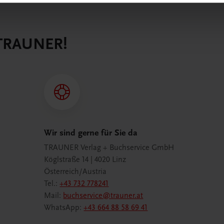
 TRAUNER!
Wir sind gerne für Sie da
TRAUNER Verlag + Buchservice GmbH
Köglstraße 14 | 4020 Linz
Österreich/Austria
Tel.:
+43 732 778241
Mail:
buchservice@trauner.at
WhatsApp:
+43 664 88 58 69 41