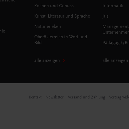
Kochen und Genuss
Informatik
Kunst, Literatur und Sprache
Jus
Natur erleben
Management
mie
Unternehmen
Oberösterreich in Wort und
Bild
Pädagogik/Bi
alle anzeigen
alle anzeigen
Kontakt
Newsletter
Versand und Zahlung
Vertrag wid