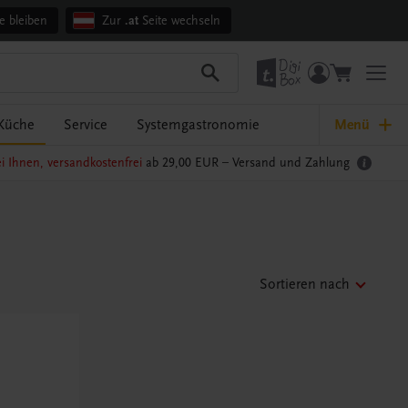
e bleiben
Zur
.at
Seite wechseln
Küche
Service
Systemgastronomie
Menü
i Ihnen, versandkostenfrei
ab 29,00 EUR –
Versand und Zahlung
Sortieren nach