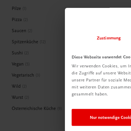
Pilze
1
Pizza
2
Saucen
2
Zustimmung
Spitzenküche
12
Sushi
2
Diese Webseite verwendet Coo
Vegan
5
Wir verwenden Cookies, um In
die Zugriffe auf unsere Webs
Vegetarisch
3
unsere Partner für soziale M
Wild
2
mit weiteren Daten zusammen,
gesammelt haben.
Wurst
2
Österreichische Küche
9
Nur notwendige Cook