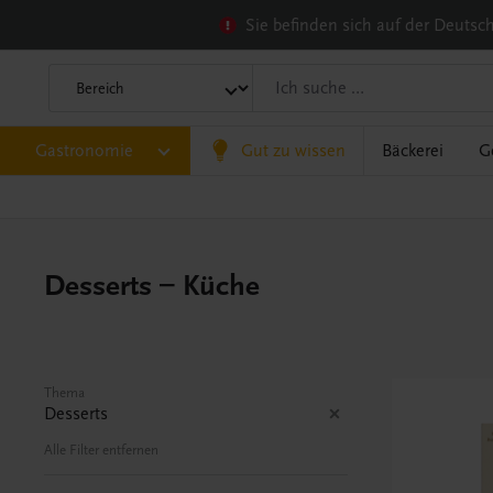
Sie befinden sich auf der Deuts
Gastronomie
Gut zu wissen
Bäckerei
G
Desserts – Küche
Thema
Desserts
Alle Filter entfernen