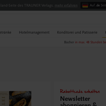
chland-Seite des TRAUNER Verlags.
mehr erfahren
Auf
.de
Seit
etränke
Hotelmanagement
Konditorei und Patisserie
Bücher
in max. 48 Stunden be
Rabattcode erhalten
Newsletter
abonnieren &