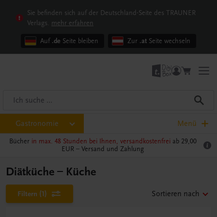
Sie befinden sich auf der Deutschland-Seite des TRAUNER
Verlags.
mehr erfahren
Auf
.de
Seite bleiben
Zur
.at
Seite wechseln
Gastronomie
Menü
Bücher
in max. 48 Stunden bei Ihnen, versandkostenfrei
ab 29,00
EUR –
Versand und Zahlung
Diätküche – Küche
Filtern
(1)
Sortieren nach