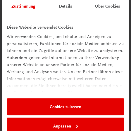
Herzlich willkommen bei TRAUNER!
Zustimmung
Details
Über Cookies
Diese Webseite verwendet Cookies
Wir verwenden Cookies, um Inhalte und Anzeigen zu
personalisieren, Funktionen für soziale Medien anbieten zu
Wir über uns
können und die Zugriffe auf unsere Website zu analysieren.
Familienunternehmen mit 80 Mitarbeiterinnen und
Außerdem geben wir Informationen zu Ihrer Verwendung
Mitarbeitern, die eines verbindet: Begeisterung für unsere
unserer Website an unsere Partner für soziale Medien,
Produkte.
Werbung und Analysen weiter. Unsere Partner führen diese
mehr erfahren
Informationen möglicherweise mit weiteren Daten
zusammen, die Sie ihnen bereitgestellt haben oder die sie
im Rahmen Ihrer Nutzung der Dienste gesammelt haben.
Cookies zulassen
Wir sind gerne für Sie da
TRAUNER Verlag + Buchservice GmbH
Anpassen