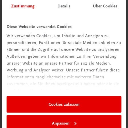
Herzlich willkommen bei TRAUNER!
Zustimmung
Details
Über Cookies
Diese Webseite verwendet Cookies
Wir verwenden Cookies, um Inhalte und Anzeigen zu
personalisieren, Funktionen für soziale Medien anbieten zu
Wir über uns
können und die Zugriffe auf unsere Website zu analysieren.
Familienunternehmen mit 80 Mitarbeiterinnen und
Außerdem geben wir Informationen zu Ihrer Verwendung
Mitarbeitern, die eines verbindet: Begeisterung für unsere
unserer Website an unsere Partner für soziale Medien,
Produkte.
Werbung und Analysen weiter. Unsere Partner führen diese
mehr erfahren
Informationen möglicherweise mit weiteren Daten
zusammen, die Sie ihnen bereitgestellt haben oder die sie
im Rahmen Ihrer Nutzung der Dienste gesammelt haben.
Cookies zulassen
Wir sind gerne für Sie da
TRAUNER Verlag + Buchservice GmbH
Anpassen