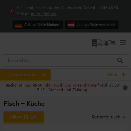
Sie befinden sich auf der Deutschland-Seite des TRAUNER
Verlags.
mehr erfahren
Auf
.de
Seite bleiben
Zur
.at
Seite wechseln
Gastronomie
Menü
Bücher
in max. 48 Stunden bei Ihnen, versandkostenfrei
ab 29,00
EUR –
Versand und Zahlung
Fisch – Küche
Filtern
(1)
Sortieren nach