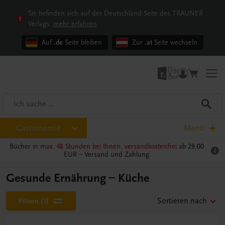
Sie befinden sich auf der Deutschland-Seite des TRAUNER
Verlags.
mehr erfahren
Auf
.de
Seite bleiben
Zur
.at
Seite wechseln
Gastronomie
Menü
Bücher
in max. 48 Stunden bei Ihnen, versandkostenfrei
ab 29,00
EUR –
Versand und Zahlung
Gesunde Ernährung – Küche
Filtern
(1)
Sortieren nach