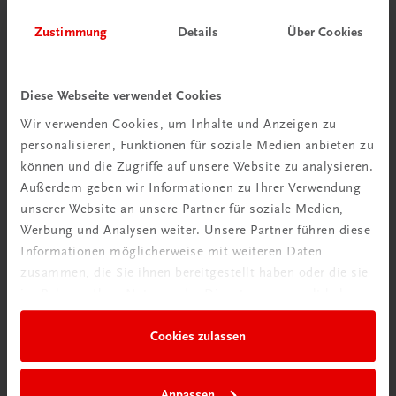
Zustimmung
Details
Über Cookies
Herzlich willkommen bei TRAUNER!
Diese Webseite verwendet Cookies
Wir verwenden Cookies, um Inhalte und Anzeigen zu
personalisieren, Funktionen für soziale Medien anbieten zu
Wir über uns
können und die Zugriffe auf unsere Website zu analysieren.
Außerdem geben wir Informationen zu Ihrer Verwendung
Familienunternehmen mit 80 Mitarbeiterinnen und
unserer Website an unsere Partner für soziale Medien,
Mitarbeitern, die eines verbindet: Begeisterung für unsere
Werbung und Analysen weiter. Unsere Partner führen diese
Produkte.
Informationen möglicherweise mit weiteren Daten
mehr erfahren
zusammen, die Sie ihnen bereitgestellt haben oder die sie
im Rahmen Ihrer Nutzung der Dienste gesammelt haben.
Cookies zulassen
Wir sind gerne für Sie da
Anpassen