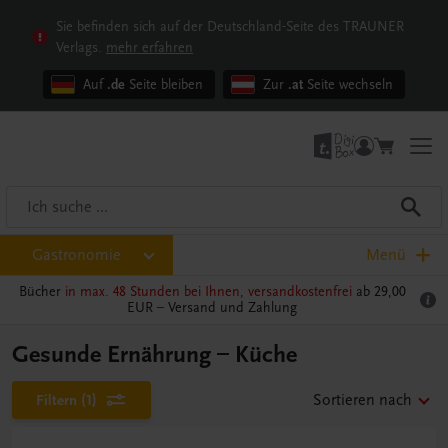
Sie befinden sich auf der Deutschland-Seite des TRAUNER
Verlags.
mehr erfahren
Auf
.de
Seite bleiben
Zur
.at
Seite wechseln
Gastronomie
Menü
Bücher
in max. 48 Stunden bei Ihnen, versandkostenfrei
ab 29,00
EUR –
Versand und Zahlung
Gesunde Ernährung – Küche
Filtern
(1)
Sortieren nach