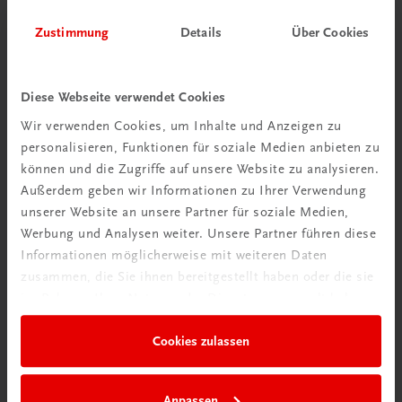
Zustimmung
Details
Über Cookies
Herzlich willkommen bei TRAUNER!
Diese Webseite verwendet Cookies
Wir verwenden Cookies, um Inhalte und Anzeigen zu
personalisieren, Funktionen für soziale Medien anbieten zu
Wir über uns
können und die Zugriffe auf unsere Website zu analysieren.
Außerdem geben wir Informationen zu Ihrer Verwendung
Familienunternehmen mit 80 Mitarbeiterinnen und
unserer Website an unsere Partner für soziale Medien,
Mitarbeitern, die eines verbindet: Begeisterung für unsere
Werbung und Analysen weiter. Unsere Partner führen diese
Produkte.
Informationen möglicherweise mit weiteren Daten
mehr erfahren
zusammen, die Sie ihnen bereitgestellt haben oder die sie
im Rahmen Ihrer Nutzung der Dienste gesammelt haben.
Cookies zulassen
Wir sind gerne für Sie da
Anpassen