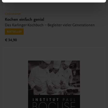
Gastronomie
Kochen einfach genial
Das Karlinger-Kochbuch – Begleiter vieler Generationen
BESTSELLER
€ 34,90