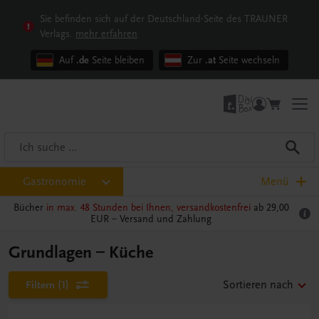
Sie befinden sich auf der Deutschland-Seite des TRAUNER
Verlags.
mehr erfahren
Auf
.de
Seite bleiben
Zur
.at
Seite wechseln
Gastronomie
Menü
Bücher
in max. 48 Stunden bei Ihnen, versandkostenfrei
ab 29,00
EUR –
Versand und Zahlung
Grundlagen – Küche
Filtern
(1)
Sortieren nach