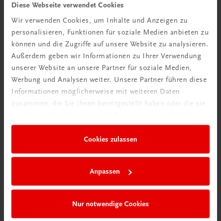
Gastronomie
Diese Webseite verwendet Cookies
Duch – Handlexikon der Kochkunst
Wir verwenden Cookies, um Inhalte und Anzeigen zu
Internationale Hotel- und Restaurantküche
personalisieren, Funktionen für soziale Medien anbieten zu
€ 58,90
können und die Zugriffe auf unsere Website zu analysieren.
Außerdem geben wir Informationen zu Ihrer Verwendung
unserer Website an unsere Partner für soziale Medien,
Werbung und Analysen weiter. Unsere Partner führen diese
Informationen möglicherweise mit weiteren Daten
zusammen, die Sie ihnen bereitgestellt haben oder die sie
im Rahmen Ihrer Nutzung der Dienste gesammelt haben.
Cookies zulassen
Anpassen
Nur notwendige Cookies