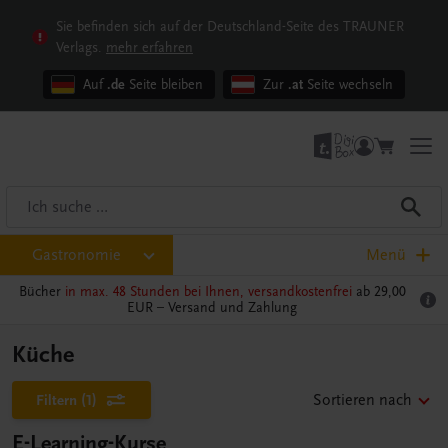
Sie befinden sich auf der Deutschland-Seite des TRAUNER
Verlags.
mehr erfahren
Auf
.de
Seite bleiben
Zur
.at
Seite wechseln
Gastronomie
Menü
Bücher
in max. 48 Stunden bei Ihnen, versandkostenfrei
ab 29,00
EUR –
Versand und Zahlung
Küche
Filtern
(1)
Sortieren nach
E-Learning-Kurse