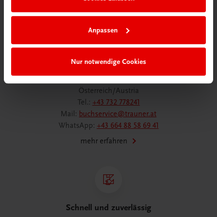
Anpassen
Wir sind gerne für Sie da
Nur notwendige Cookies
TRAUNER Verlag + Buchservice GmbH
Köglstraße 14 | 4020 Linz
Österreich/Austria
Tel.:
+43 732 778241
Mail:
buchservice@trauner.at
WhatsApp:
+43 664 88 58 69 41
mehr erfahren
Schnell und zuverlässig