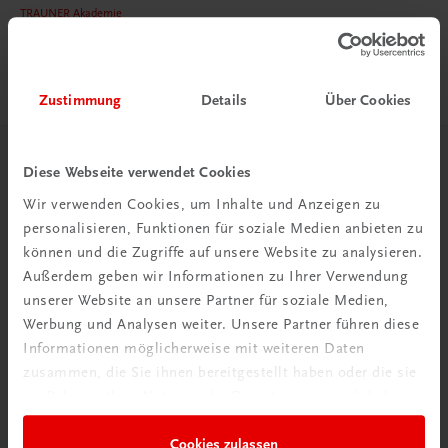
TRAUNER Akademie
Hygiene Basics
Hygiene leicht gemacht – sicher, sauber, professionell
€ 29,50
Zustimmung
Details
Über Cookies
Herzlich willkommen bei TRAUNER!
Diese Webseite verwendet Cookies
Wir verwenden Cookies, um Inhalte und Anzeigen zu
personalisieren, Funktionen für soziale Medien anbieten zu
können und die Zugriffe auf unsere Website zu analysieren.
Außerdem geben wir Informationen zu Ihrer Verwendung
unserer Website an unsere Partner für soziale Medien,
Wir über uns
Werbung und Analysen weiter. Unsere Partner führen diese
Familienunternehmen mit 80 Mitarbeiterinnen und
Informationen möglicherweise mit weiteren Daten
Mitarbeitern, die eines verbindet: Begeisterung für unsere
zusammen, die Sie ihnen bereitgestellt haben oder die sie
Produkte.
im Rahmen Ihrer Nutzung der Dienste gesammelt haben.
mehr erfahren
Cookies zulassen