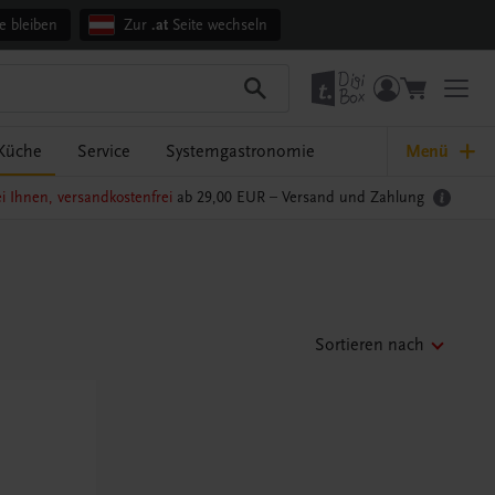
e bleiben
Zur
.at
Seite wechseln
Küche
Service
Systemgastronomie
Menü
i Ihnen, versandkostenfrei
ab 29,00 EUR –
Versand und Zahlung
Sortieren nach