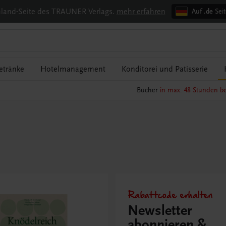
chland-Seite des TRAUNER Verlags.
mehr erfahren
Auf
.de
Seit
etränke
Hotelmanagement
Konditorei und Patisserie
Bücher
in max. 48 Stunden be
Rabattcode erhalten
Newsletter
abonnieren &