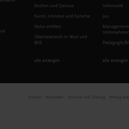
Kochen und Genuss
Informatik
Kunst, Literatur und Sprache
Jus
Natur erleben
Management
mie
Unternehmen
Oberösterreich in Wort und
Bild
Pädagogik/Bi
alle anzeigen
alle anzeigen
Kontakt
Newsletter
Versand und Zahlung
Vertrag wid