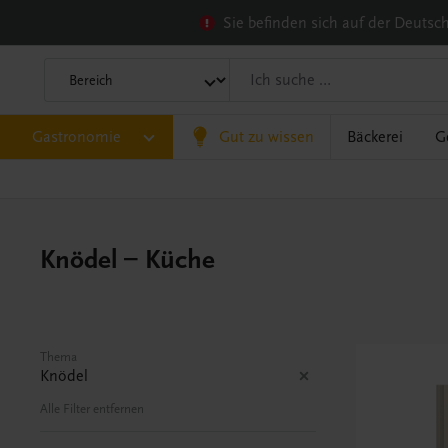
Sie befinden sich auf der Deuts
Gastronomie
Gut zu wissen
Bäckerei
G
Knödel – Küche
Thema
Knödel
Alle Filter entfernen