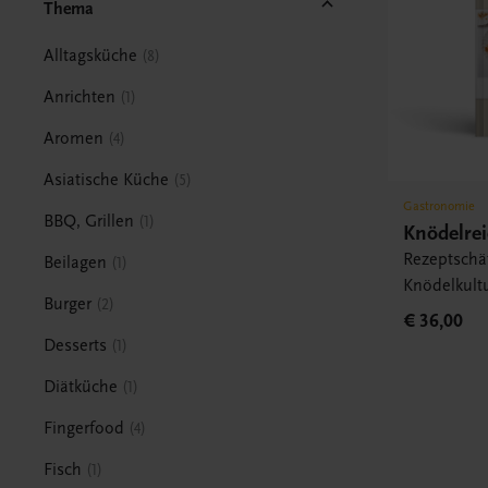
Thema
Alltagsküche
8
Anrichten
1
Aromen
4
Asiatische Küche
5
Gastronomie
BBQ, Grillen
1
Knödelre
Rezeptschät
Beilagen
1
Knödelkult
Burger
2
€ 36,00
Desserts
1
Diätküche
1
Fingerfood
4
Fisch
1