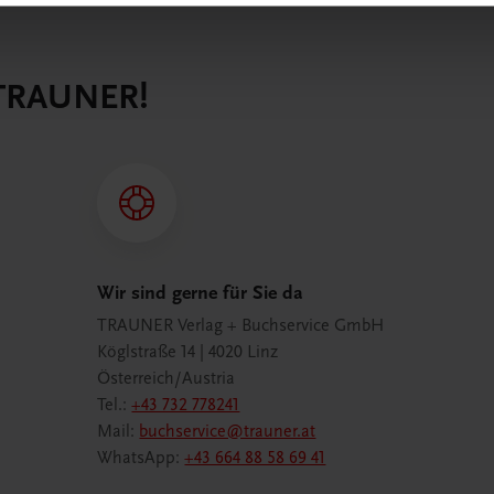
 TRAUNER!
Wir sind gerne für Sie da
TRAUNER Verlag + Buchservice GmbH
Köglstraße 14 | 4020 Linz
Österreich/Austria
Tel.:
+43 732 778241
Mail:
buchservice@trauner.at
WhatsApp:
+43 664 88 58 69 41