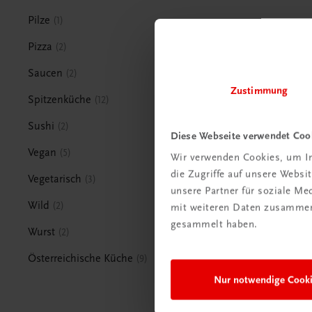
Pilze
1
Pizza
2
Saucen
2
Zustimmung
Spitzenküche
12
Sushi
2
Diese Webseite verwendet Coo
Vegan
5
Wir verwenden Cookies, um In
die Zugriffe auf unsere Webs
Vegetarisch
3
unsere Partner für soziale M
Wild
2
mit weiteren Daten zusammen,
gesammelt haben.
Wurst
2
Österreichische Küche
9
Nur notwendige Cook