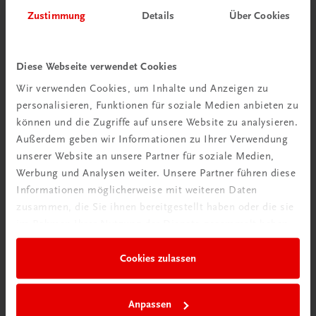
Herzlich willkommen bei TRAUNER!
Zustimmung
Details
Über Cookies
Diese Webseite verwendet Cookies
Wir verwenden Cookies, um Inhalte und Anzeigen zu
personalisieren, Funktionen für soziale Medien anbieten zu
Wir über uns
können und die Zugriffe auf unsere Website zu analysieren.
Familienunternehmen mit 80 Mitarbeiterinnen und
Außerdem geben wir Informationen zu Ihrer Verwendung
Mitarbeitern, die eines verbindet: Begeisterung für unsere
unserer Website an unsere Partner für soziale Medien,
Produkte.
Werbung und Analysen weiter. Unsere Partner führen diese
mehr erfahren
Informationen möglicherweise mit weiteren Daten
zusammen, die Sie ihnen bereitgestellt haben oder die sie
im Rahmen Ihrer Nutzung der Dienste gesammelt haben.
Cookies zulassen
Wir sind gerne für Sie da
TRAUNER Verlag + Buchservice GmbH
Anpassen