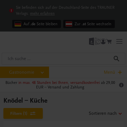
Sie befinden sich auf der Deutschland-Seite des TRAUNER
Verlags.
mehr erfahren
Auf
.de
Seite bleiben
Zur
.at
Seite wechseln
Gastronomie
Menü
Bücher
in max. 48 Stunden bei Ihnen, versandkostenfrei
ab 29,00
EUR –
Versand und Zahlung
Knödel – Küche
Filtern
(1)
Sortieren nach