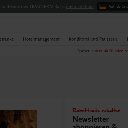
chland-Seite des TRAUNER Verlags.
mehr erfahren
Auf
.de
Seit
etränke
Hotelmanagement
Konditorei und Patisserie
Bücher
in max. 48 Stunden be
Rabattcode erhalten
Newsletter
abonnieren &