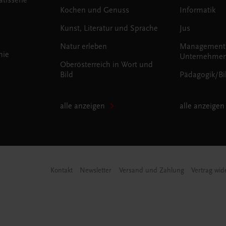
Kochen und Genuss
Informatik
Kunst, Literatur und Sprache
Jus
Natur erleben
Management
mie
Unternehmen
Oberösterreich in Wort und
Bild
Pädagogik/Bi
alle anzeigen
alle anzeigen
Kontakt
Newsletter
Versand und Zahlung
Vertrag wid