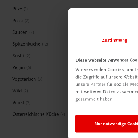
Pilze
1
Pizza
2
Saucen
2
Zustimmung
Spitzenküche
12
Sushi
2
Diese Webseite verwendet Coo
Vegan
5
Wir verwenden Cookies, um In
die Zugriffe auf unsere Webs
Vegetarisch
3
unsere Partner für soziale M
Wild
2
mit weiteren Daten zusammen,
gesammelt haben.
Wurst
2
Österreichische Küche
9
Nur notwendige Cook