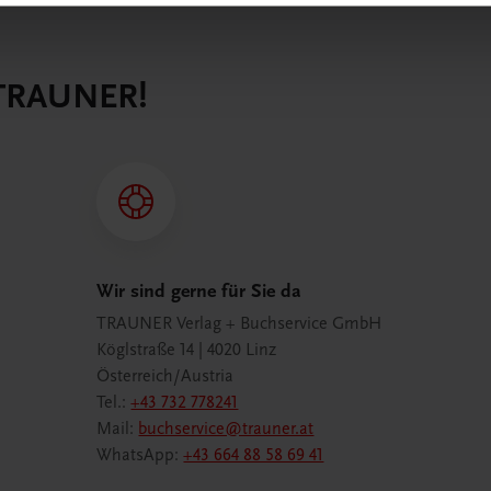
 TRAUNER!
Wir sind gerne für Sie da
TRAUNER Verlag + Buchservice GmbH
Köglstraße 14 | 4020 Linz
Österreich/Austria
Tel.:
+43 732 778241
Mail:
buchservice@trauner.at
WhatsApp:
+43 664 88 58 69 41