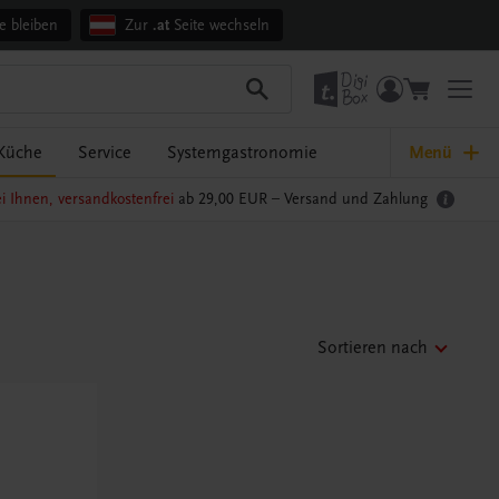
e bleiben
Zur
.at
Seite wechseln
Küche
Service
Systemgastronomie
Menü
i Ihnen, versandkostenfrei
ab 29,00 EUR –
Versand und Zahlung
Sortieren nach