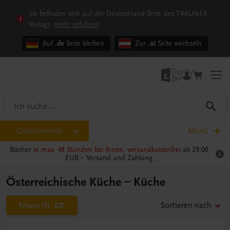
Sie befinden sich auf der Deutschland-Seite des TRAUNER
Verlags.
mehr erfahren
Auf
.de
Seite bleiben
Zur
.at
Seite wechseln
Gastronomie
Menü
Bücher
in max. 48 Stunden bei Ihnen, versandkostenfrei
ab 29,00
EUR –
Versand und Zahlung
Österreichische Küche – Küche
Filtern
(1)
Sortieren nach