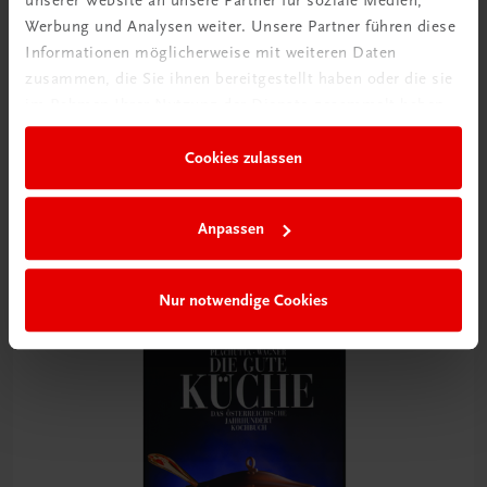
unserer Website an unsere Partner für soziale Medien,
Werbung und Analysen weiter. Unsere Partner führen diese
Informationen möglicherweise mit weiteren Daten
zusammen, die Sie ihnen bereitgestellt haben oder die sie
im Rahmen Ihrer Nutzung der Dienste gesammelt haben.
Gastronomie
Cookies zulassen
Die Plachutta Kochschule
Mehr als 45 Jahren Profikocherfahrung
€ 39,00
Anpassen
Nur notwendige Cookies