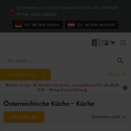
Sie befinden sich auf der Deutschland-Seite des TRAUNER
Verlags.
mehr erfahren
Auf
.de
Seite bleiben
Zur
.at
Seite wechseln
Gastronomie
Menü
Bücher
in max. 48 Stunden bei Ihnen, versandkostenfrei
ab 29,00
EUR –
Versand und Zahlung
Österreichische Küche – Küche
Filtern
(1)
Sortieren nach