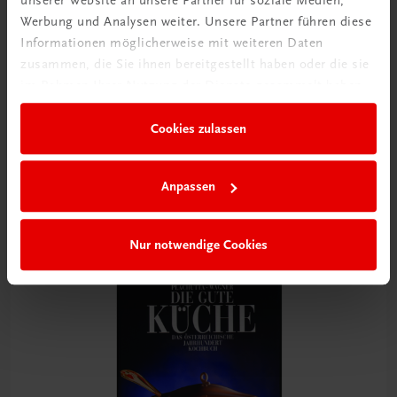
unserer Website an unsere Partner für soziale Medien,
Werbung und Analysen weiter. Unsere Partner führen diese
Informationen möglicherweise mit weiteren Daten
zusammen, die Sie ihnen bereitgestellt haben oder die sie
im Rahmen Ihrer Nutzung der Dienste gesammelt haben.
Gastronomie
Cookies zulassen
Die Plachutta Kochschule
Mehr als 45 Jahren Profikocherfahrung
€ 39,00
Anpassen
Nur notwendige Cookies