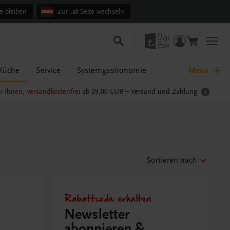
e bleiben
Zur
.at
Seite wechseln
Küche
Service
Systemgastronomie
Menü
i Ihnen, versandkostenfrei
ab 29,00 EUR –
Versand und Zahlung
Sortieren nach
Rabattcode erhalten
Newsletter
abonnieren &