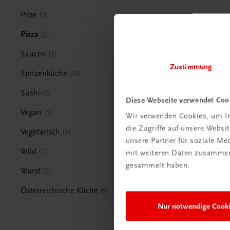
Pilze
1
Pizza
2
Saucen
2
Zustimmung
Spitzenküche
12
Sushi
2
Diese Webseite verwendet Coo
Vegan
5
Wir verwenden Cookies, um In
die Zugriffe auf unsere Webs
Vegetarisch
3
unsere Partner für soziale M
Wild
2
mit weiteren Daten zusammen,
gesammelt haben.
Wurst
2
Österreichische Küche
9
Nur notwendige Cook