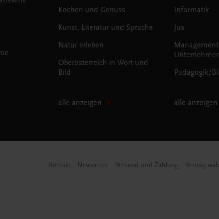
Kochen und Genuss
Informatik
Kunst, Literatur und Sprache
Jus
Natur erleben
Management
mie
Unternehmen
Oberösterreich in Wort und
Bild
Pädagogik/Bi
alle anzeigen
alle anzeigen
Kontakt
Newsletter
Versand und Zahlung
Vertrag wid