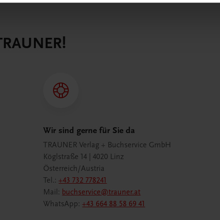
 TRAUNER!
Wir sind gerne für Sie da
TRAUNER Verlag + Buchservice GmbH
Köglstraße 14 | 4020 Linz
Österreich/Austria
Tel.:
+43 732 778241
Mail:
buchservice@trauner.at
WhatsApp:
+43 664 88 58 69 41