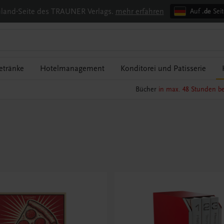
chland-Seite des TRAUNER Verlags.
mehr erfahren
Auf
.de
Seit
etränke
Hotelmanagement
Konditorei und Patisserie
Bücher
in max. 48 Stunden be