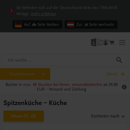
Sie befinden sich auf der Deutschland-Seite des TRAUNER
Verlags.
mehr erfahren
Auf
.de
Seite bleiben
Zur
.at
Seite wechseln
Gastronomie
Menü
Bücher
in max. 48 Stunden bei Ihnen, versandkostenfrei
ab 29,00
EUR –
Versand und Zahlung
Spitzenküche – Küche
Filtern
(1)
Sortieren nach