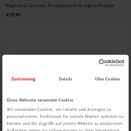
Regional & saisonal. 70 vegetarische & vegane Rezepte
€ 29,99
Zustimmung
Details
Über Cookies
Rabattcode erhalten
Newsletter abonnieren
& Versandkosten sparen
Diese Webseite verwendet Cookies
Wir verwenden Cookies, um Inhalte und Anzeigen zu
Jetzt anmelden
personalisieren, Funktionen für soziale Medien anbieten zu
können und die Zugriffe auf unsere Website zu analysieren.
Außerdem geben wir Informationen zu Ihrer Verwendung