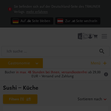
Sie befinden sich auf der Deutschland-Seite des TRAUNER
Verlags.
mehr erfahren
Auf
.de
Seite bleiben
Zur
.at
Seite wechseln
Gastronomie
Menü
Bücher
in max. 48 Stunden bei Ihnen, versandkostenfrei
ab 29,00
EUR –
Versand und Zahlung
Sushi – Küche
Filtern
(1)
Sortieren nach