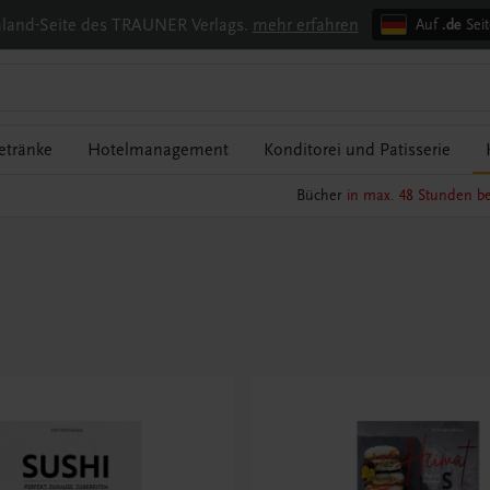
chland-Seite des TRAUNER Verlags.
mehr erfahren
Auf
.de
Seit
etränke
Hotelmanagement
Konditorei und Patisserie
Bücher
in max. 48 Stunden be