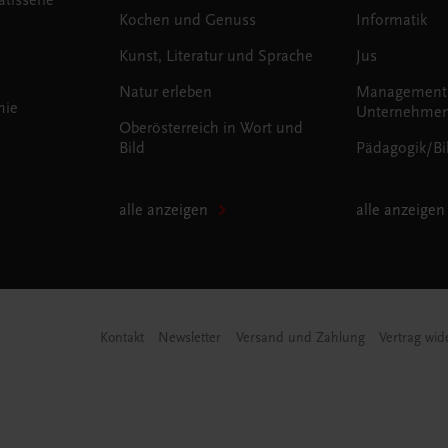
Kochen und Genuss
Informatik
Kunst, Literatur und Sprache
Jus
Natur erleben
Management
mie
Unternehmen
Oberösterreich in Wort und
Bild
Pädagogik/Bi
alle anzeigen
alle anzeigen
Kontakt
Newsletter
Versand und Zahlung
Vertrag wid