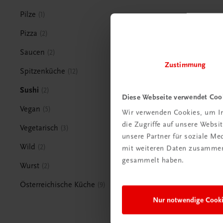
Pilze
1
Pizza
2
Saucen
2
Zustimmung
Spitzenküche
12
Sushi
2
Diese Webseite verwendet Coo
Vegan
5
Wir verwenden Cookies, um In
die Zugriffe auf unsere Webs
Vegetarisch
3
unsere Partner für soziale M
Wild
2
mit weiteren Daten zusammen,
gesammelt haben.
Wurst
2
Österreichische Küche
9
Nur notwendige Cook