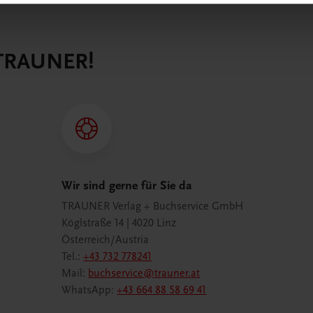
 TRAUNER!
Wir sind gerne für Sie da
TRAUNER Verlag + Buchservice GmbH
Köglstraße 14 | 4020 Linz
Österreich/Austria
Tel.:
+43 732 778241
Mail:
buchservice@trauner.at
WhatsApp:
+43 664 88 58 69 41