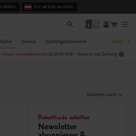
e bleiben
Zur
.at
Seite wechseln
Küche
Service
Systemgastronomie
Menü
i Ihnen, versandkostenfrei
ab 29,00 EUR –
Versand und Zahlung
Sortieren nach
Rabattcode erhalten
Newsletter
abonnieren &