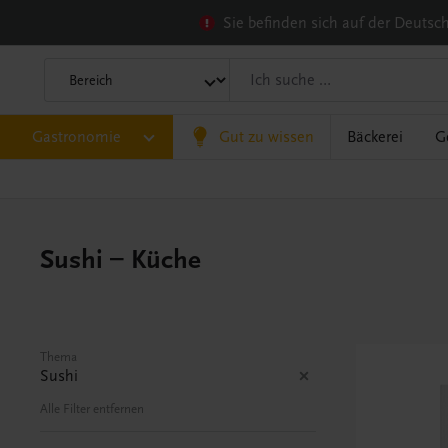
Sie befinden sich auf der Deuts
Gastronomie
Gut zu wissen
Bäckerei
G
Sushi – Küche
Thema
Sushi
Alle Filter entfernen