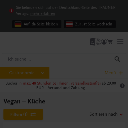
Sie befinden sich auf der Deutschland-Seite des TRAUNER
Verlags.
mehr erfahren
Auf
.de
Seite bleiben
Zur
.at
Seite wechseln
Gastronomie
Menü
Bücher
in max. 48 Stunden bei Ihnen, versandkostenfrei
ab 29,00
EUR –
Versand und Zahlung
Vegan – Küche
Filtern
(1)
Sortieren nach