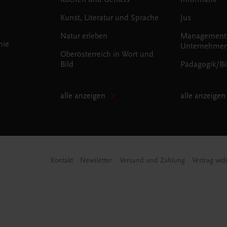
Kunst, Literatur und Sprache
Jus
Natur erleben
Management
mie
Unternehmen
Oberösterreich in Wort und
Bild
Pädagogik/Bi
alle anzeigen
alle anzeigen
Kontakt
Newsletter
Versand und Zahlung
Vertrag wid