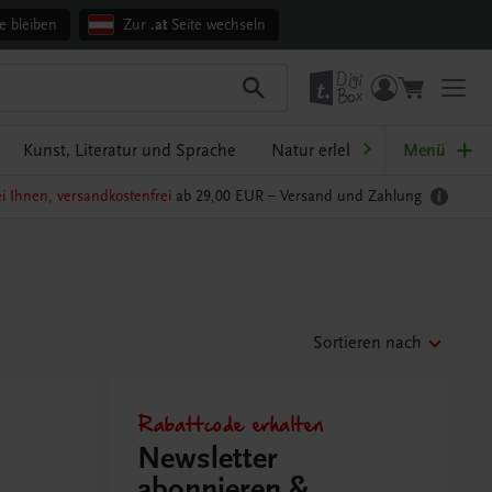
e bleiben
Zur
.at
Seite wechseln
Kunst, Literatur und Sprache
Natur erleben
Menü
Oberösterre
i Ihnen, versandkostenfrei
ab 29,00 EUR –
Versand und Zahlung
Sortieren nach
Rabattcode erhalten
Newsletter
abonnieren &