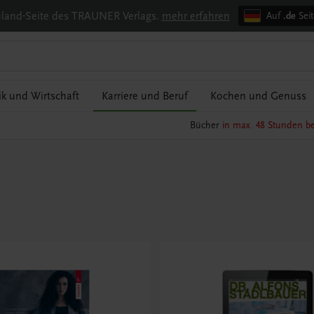
chland-Seite des TRAUNER Verlags.
mehr erfahren
Auf
.de
Seit
tik und Wirtschaft
Karriere und Beruf
Kochen und Genuss
Bücher
in max. 48 Stunden be