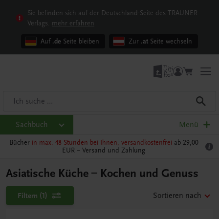
Sie befinden sich auf der Deutschland-Seite des TRAUNER
Verlags.
mehr erfahren
Auf
.de
Seite bleiben
Zur
.at
Seite wechseln
Sachbuch
Menü
Bücher
in max. 48 Stunden bei Ihnen, versandkostenfrei
ab 29,00
EUR –
Versand und Zahlung
Asiatische Küche – Kochen und Genuss
Filtern
(1)
Sortieren nach