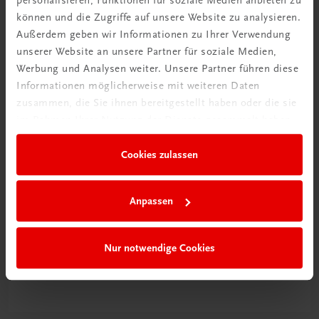
personalisieren, Funktionen für soziale Medien anbieten zu
400 spannende authentische Rezepte
können und die Zugriffe auf unsere Website zu analysieren.
€ 45,00
Außerdem geben wir Informationen zu Ihrer Verwendung
unserer Website an unsere Partner für soziale Medien,
Werbung und Analysen weiter. Unsere Partner führen diese
Informationen möglicherweise mit weiteren Daten
zusammen, die Sie ihnen bereitgestellt haben oder die sie
im Rahmen Ihrer Nutzung der Dienste gesammelt haben.
Cookies zulassen
Anpassen
Nur notwendige Cookies