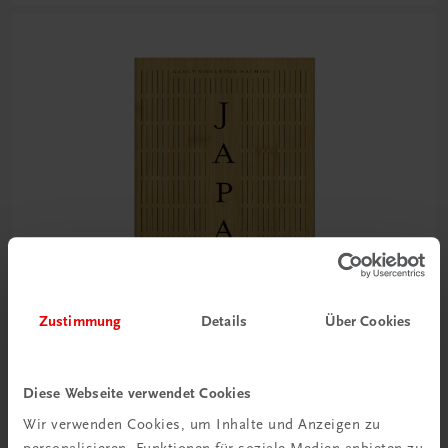
Zustimmung
Details
Über Cookies
Diese Webseite verwendet Cookies
Gastronomie
Wir verwenden Cookies, um Inhalte und Anzeigen zu
Japan – Das Kochbuch