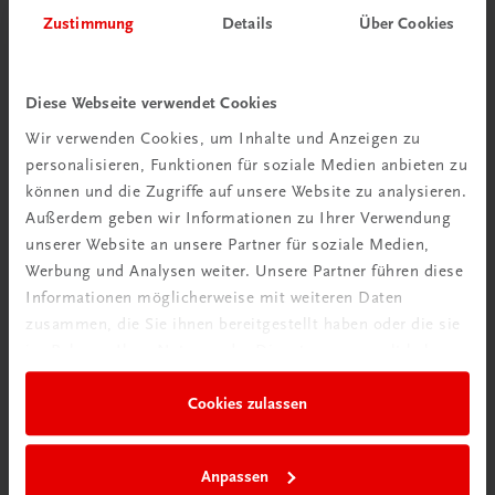
Herzlich willkommen bei TRAUNER!
Zustimmung
Details
Über Cookies
Diese Webseite verwendet Cookies
Wir verwenden Cookies, um Inhalte und Anzeigen zu
personalisieren, Funktionen für soziale Medien anbieten zu
Wir über uns
können und die Zugriffe auf unsere Website zu analysieren.
Familienunternehmen mit 80 Mitarbeiterinnen und
Außerdem geben wir Informationen zu Ihrer Verwendung
Mitarbeitern, die eines verbindet: Begeisterung für unsere
unserer Website an unsere Partner für soziale Medien,
Produkte.
Werbung und Analysen weiter. Unsere Partner führen diese
mehr erfahren
Informationen möglicherweise mit weiteren Daten
zusammen, die Sie ihnen bereitgestellt haben oder die sie
im Rahmen Ihrer Nutzung der Dienste gesammelt haben.
Cookies zulassen
Wir sind gerne für Sie da
TRAUNER Verlag + Buchservice GmbH
Anpassen