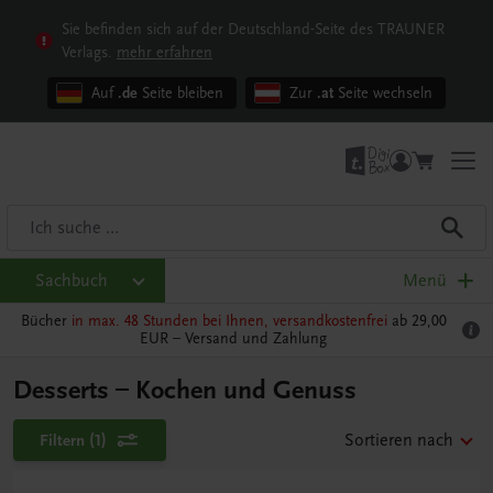
Sie befinden sich auf der Deutschland-Seite des TRAUNER
Verlags.
mehr erfahren
Auf
.de
Seite bleiben
Zur
.at
Seite wechseln
Sachbuch
Menü
Bücher
in max. 48 Stunden bei Ihnen, versandkostenfrei
ab 29,00
EUR –
Versand und Zahlung
Desserts – Kochen und Genuss
Filtern
(1)
Sortieren nach