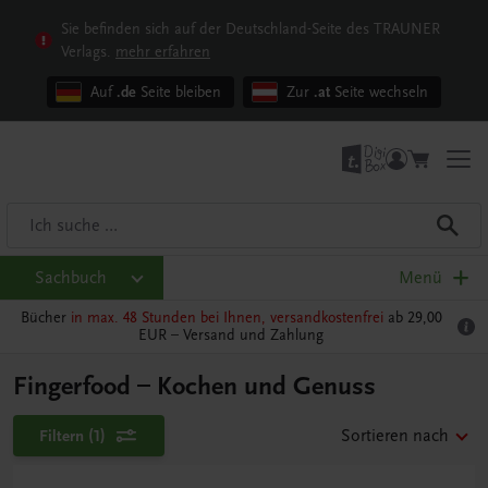
Sie befinden sich auf der Deutschland-Seite des TRAUNER
Verlags.
mehr erfahren
Auf
.de
Seite bleiben
Zur
.at
Seite wechseln
Sachbuch
Menü
Bücher
in max. 48 Stunden bei Ihnen, versandkostenfrei
ab 29,00
EUR –
Versand und Zahlung
Fingerfood – Kochen und Genuss
Filtern
(1)
Sortieren nach