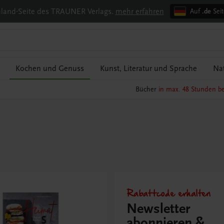
chland-Seite des TRAUNER Verlags.
mehr erfahren
Auf
.de
Seit
Kochen und Genuss
Kunst, Literatur und Sprache
Nat
Bücher
in max. 48 Stunden be
Rabattcode erhalten
Newsletter
abonnieren &