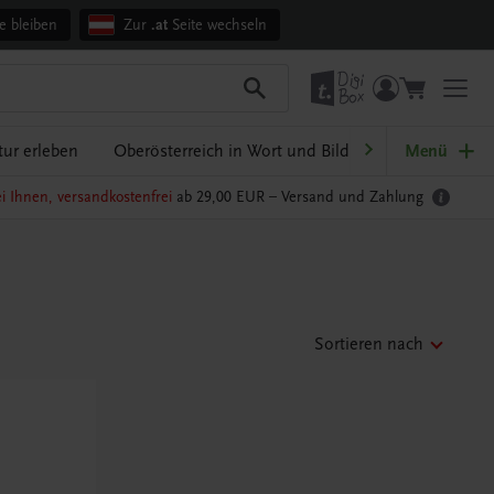
e bleiben
Zur
.at
Seite wechseln
ur erleben
Oberösterreich in Wort und Bild
Ratgeber Schul
Menü
i Ihnen, versandkostenfrei
ab 29,00 EUR –
Versand und Zahlung
Sortieren nach