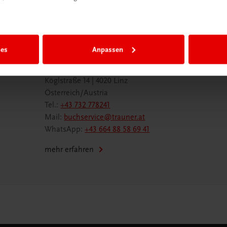
ies
Anpassen
Wir sind gerne für Sie da
TRAUNER Verlag + Buchservice GmbH
Köglstraße 14 | 4020 Linz
Österreich/Austria
Tel.:
+43 732 778241
Mail:
buchservice@trauner.at
WhatsApp:
+43 664 88 58 69 41
mehr erfahren