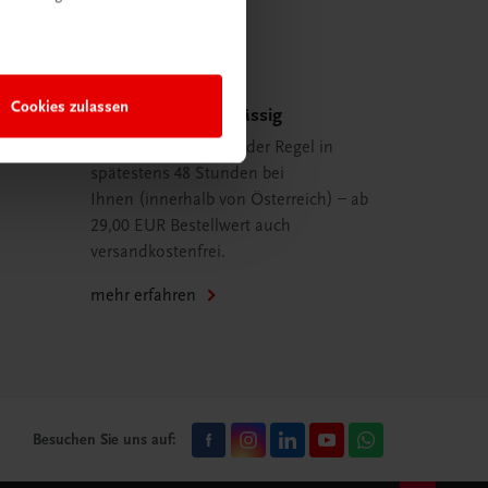
Cookies zulassen
Schnell und zuverlässig
Ihre Bestellung ist in der Regel in
spätestens 48 Stunden bei
Ihnen (innerhalb von Österreich) – ab
29,00 EUR Bestellwert auch
versandkostenfrei.
mehr erfahren
Besuchen Sie uns auf: