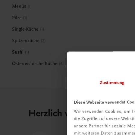
Menüs
1
Pilze
1
Single-Küche
1
Spitzenküche
2
Sushi
1
Österreichische Küche
6
Zustimmung
Diese Webseite verwendet Coo
Herzlich willkommen bei
Wir verwenden Cookies, um In
die Zugriffe auf unsere Webs
unsere Partner für soziale M
mit weiteren Daten zusammen,