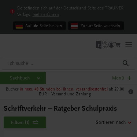
Sie befinden sich auf der Deutschland-Seite des TRAUNER
Verlags.
mehr erfahren
Auf
.de
Seite bleiben
Zur
.at
Seite wechseln
Sachbuch
Menü
Bücher
in max. 48 Stunden bei Ihnen, versandkostenfrei
ab 29,00
EUR –
Versand und Zahlung
Schriftverkehr – Ratgeber Schulpraxis
Filtern
(1)
Sortieren nach