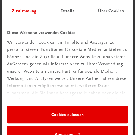
Zustimmung
Details
Über Cookies
Herzlich willkommen bei TRAUNER!
Diese Webseite verwendet Cookies
Wir verwenden Cookies, um Inhalte und Anzeigen zu
personalisieren, Funktionen für soziale Medien anbieten zu
Wir über uns
können und die Zugriffe auf unsere Website zu analysieren.
Außerdem geben wir Informationen zu Ihrer Verwendung
Familienunternehmen mit 80 Mitarbeiterinnen und
unserer Website an unsere Partner für soziale Medien,
Mitarbeitern, die eines verbindet: Begeisterung für unsere
Werbung und Analysen weiter. Unsere Partner führen diese
Produkte.
Informationen möglicherweise mit weiteren Daten
mehr erfahren
zusammen, die Sie ihnen bereitgestellt haben oder die sie
im Rahmen Ihrer Nutzung der Dienste gesammelt haben.
Cookies zulassen
Wir sind gerne für Sie da
Anpassen