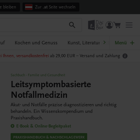
e bleiben
Zur
.at
Seite wechseln
ruf
Kochen und Genuss
Kunst, Literatur und Sprache
Menü
i Ihnen, versandkostenfrei
ab 29,00 EUR –
Versand und Zahlung
Sachbuch
-
Familie und Gesundheit
Leitsymptombasierte
Notfallmedizin
Akut- und Notfälle präzise diagnostizieren und richtig
behandeln. Ein Wissenskompendium und
Praxishandbuch.
E-Book & Online-Begleitpaket
PRAXISHANDBUCH & NACHSCHLAGEWERK