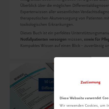
Überblick über die möglichen Differentialdiagnosen. 
Expertenwissen aller wesentlichen Verdachtsdiagn
therapeutischen Akutversorgung von Patienten mit
toxikologischen Erkrankungen.
Dieses Buch ist ein perfektes Unterstützungsman
Notfallpatienten versorgen
müssen,
sowie für Pfl
Kompaktes Wissen auf einen Blick – zuverlässig un
Zustimmung
Diese Webseite verwendet Coo
Wir verwenden Cookies, um In