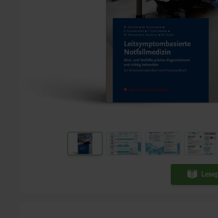
Lesep