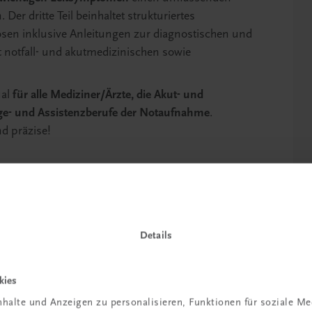
Der dritte Teil beinhaltet strukturiertes
osen inklusive Anleitungen zur diagnostischen und
 notfall- und akutmedizinischen sowie
ual
für alle Mediziner/Ärzte, die Akut- und
ege- und Assistenzberufe der Notaufnahme
.
d präzise!
Details
kies
halte und Anzeigen zu personalisieren, Funktionen für soziale M