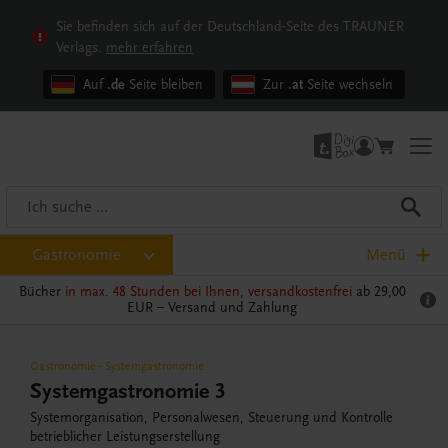
Sie befinden sich auf der Deutschland-Seite des TRAUNER
Verlags.
mehr erfahren
Auf
.de
Seite bleiben
Zur
.at
Seite wechseln
Gastronomie
Menü
Bücher
in max. 48 Stunden bei Ihnen, versandkostenfrei
ab 29,00
EUR –
Versand und Zahlung
Gastronomie
-
Systemgastronomie
Systemgastronomie 3
Systemorganisation, Personalwesen, Steuerung und Kontrolle
betrieblicher Leistungserstellung