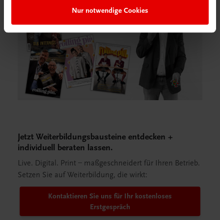
Nur notwendige Cookies
Jetzt Weiterbildungsbausteine entdecken +
individuell beraten lassen.
Live. Digital. Print – maßgeschneidert für Ihren Betrieb.
Setzen Sie auf Weiterbildung, die wirkt:
Kontaktieren Sie uns für Ihr kostenloses
Erstgespräch