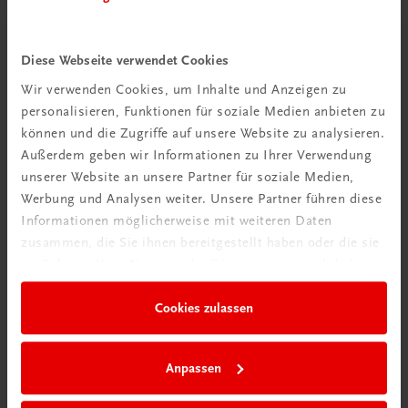
Alltag funktioniert. Die TRAUNER Akademie
liefert genau das: anwendbare Inhalte, direkt für
den Betrieb. Unsere drei flexibel kombinierbaren
Diese Webseite verwendet Cookies
Säulen bringen Ihre Teams schnell und wirksam
Wir verwenden Cookies, um Inhalte und Anzeigen zu
in die Umsetzung.
personalisieren, Funktionen für soziale Medien anbieten zu
können und die Zugriffe auf unsere Website zu analysieren.
Außerdem geben wir Informationen zu Ihrer Verwendung
Christoph Wutzl – Leiter der TRAUNER Akademie
unserer Website an unsere Partner für soziale Medien,
Werbung und Analysen weiter. Unsere Partner führen diese
Informationen möglicherweise mit weiteren Daten
Exklusiver Einblick!
zusammen, die Sie ihnen bereitgestellt haben oder die sie
im Rahmen Ihrer Nutzung der Dienste gesammelt haben.
Akademieleiter Christoph Wutzl im Interview mit
Rolling Pin über das ganzheitliche Drei-Säulen-Modell.
Cookies zulassen
Erfahren Sie, wie Live-Seminare, E-Learning und
Printmedien perfekt zusammenspielen!
Anpassen
Jetzt lesen