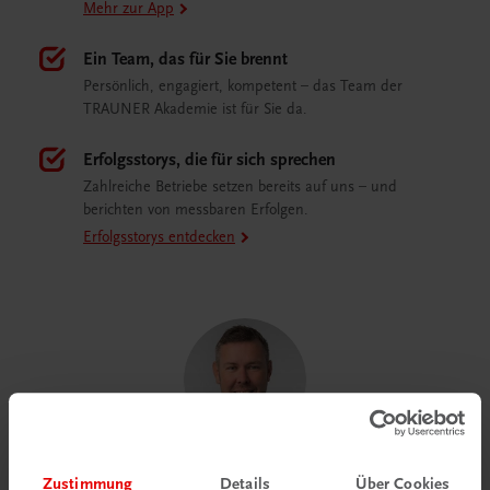
Mehr zur App
Ein Team, das für Sie brennt
Persönlich, engagiert, kompetent – das Team der
TRAUNER Akademie ist für Sie da.
Erfolgsstorys, die für sich sprechen
Zahlreiche Betriebe setzen bereits auf uns – und
berichten von messbaren Erfolgen.
Erfolgsstorys entdecken
In Hotellerie und Gastronomie zählt, was im
Zustimmung
Details
Über Cookies