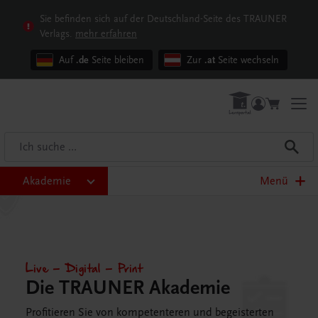
Sie befinden sich auf der Deutschland-Seite des TRAUNER
Verlags.
mehr erfahren
Auf
.de
Seite bleiben
Zur
.at
Seite wechseln
Akademie
Menü
Live – Digital – Print
Die TRAUNER Akademie
Profitieren Sie von kompetenteren und begeisterten