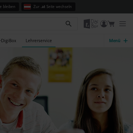
e bleiben
Zur
.at
Seite wechseln
DigiBox
Lehrerservice
Menü