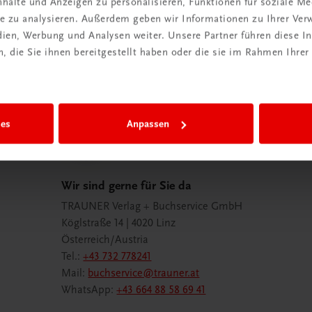
halte und Anzeigen zu personalisieren, Funktionen für soziale M
ite zu analysieren. Außerdem geben wir Informationen zu Ihrer Ve
edien, Werbung und Analysen weiter. Unsere Partner führen diese 
 die Sie ihnen bereitgestellt haben oder die sie im Rahmen Ihrer
 TRAUNER!
ies
Anpassen
Wir sind gerne für Sie da
TRAUNER Verlag + Buchservice GmbH
Köglstraße 14 | 4020 Linz
Österreich/Austria
Tel.:
+43 732 778241
Mail:
buchservice@trauner.at
WhatsApp:
+43 664 88 58 69 41