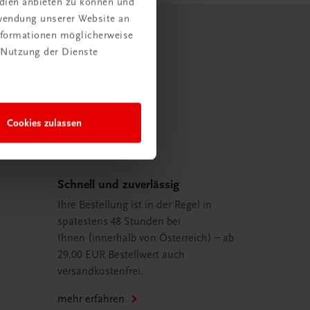
edien anbieten zu können und
rwendung unserer Website an
Informationen möglicherweise
 Nutzung der Dienste
Cookies zulassen
Schnell und zuverlässig
Ihre Bestellung ist in der Regel in
spätestens 48 Stunden bei
Ihnen (innerhalb von Österreich) – ab
29,00 EUR Bestellwert auch
versandkostenfrei.
mehr erfahren