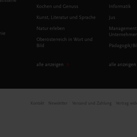
tisserie
Kochen und Genuss
Informatik
Kunst, Literatur und Sprache
Jus
Natur erleben
Management
mie
Unternehmen
Oberösterreich in Wort und
Bild
Pädagogik/Bi
alle anzeigen
alle anzeigen
Kontakt
Newsletter
Versand und Zahlung
Vertrag wid