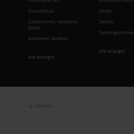
Fremdsprachen
Konditorei und Pa
Grundschule
Küche
Gastronomie, Hotellerie,
Service
Küche
Systemgastrono
Konditorei, Bäckerei
alle anzeigen
alle anzeigen
© TRAUNER