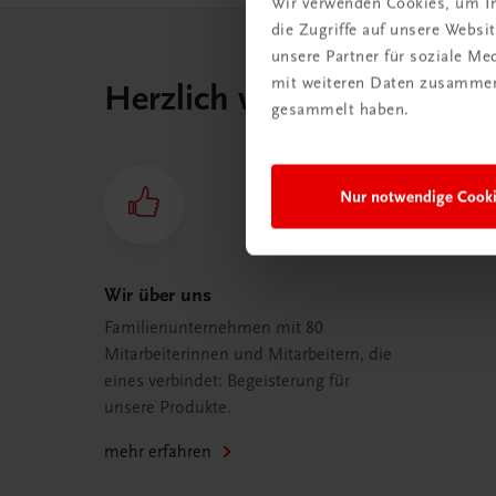
Wir verwenden Cookies, um In
die Zugriffe auf unsere Webs
unsere Partner für soziale M
mit weiteren Daten zusammen,
Herzlich willkommen bei
gesammelt haben.
Nur notwendige Cook
Wir über uns
Familienunternehmen mit 80
Mitarbeiterinnen und Mitarbeitern, die
eines verbindet: Begeisterung für
unsere Produkte.
mehr erfahren