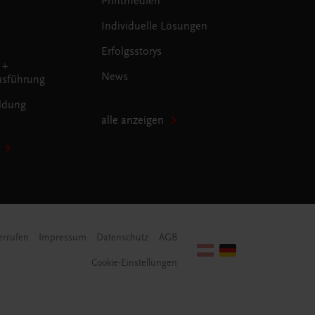
Printmedien
Individuelle Lösungen
Erfolgsstorys
 +
News
sführung
ldung
alle anzeigen
errufen
Impressum
Datenschutz
AGB
Cookie-Einstellungen