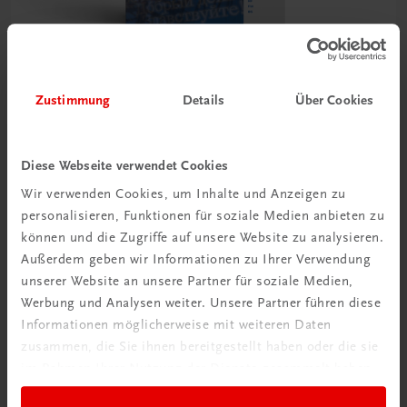
Bildung
Zustimmung
Details
Über Cookies
Russisch im Tourismus
inkl. Übungs-CD
Diese Webseite verwendet Cookies
€ 29,50
Wir verwenden Cookies, um Inhalte und Anzeigen zu
personalisieren, Funktionen für soziale Medien anbieten zu
können und die Zugriffe auf unsere Website zu analysieren.
Außerdem geben wir Informationen zu Ihrer Verwendung
unserer Website an unsere Partner für soziale Medien,
Werbung und Analysen weiter. Unsere Partner führen diese
Informationen möglicherweise mit weiteren Daten
zusammen, die Sie ihnen bereitgestellt haben oder die sie
im Rahmen Ihrer Nutzung der Dienste gesammelt haben.