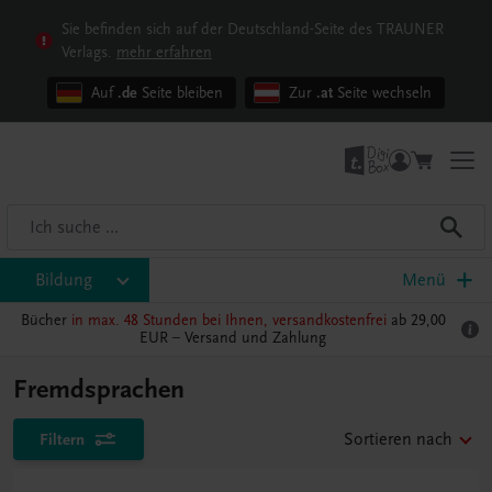
Sie befinden sich auf der Deutschland-Seite des TRAUNER
Verlags.
mehr erfahren
Auf
.de
Seite bleiben
Zur
.at
Seite wechseln
Bildung
Menü
Bücher
in max. 48 Stunden bei Ihnen, versandkostenfrei
ab 29,00
EUR –
Versand und Zahlung
Fremdsprachen
Filtern
Sortieren nach