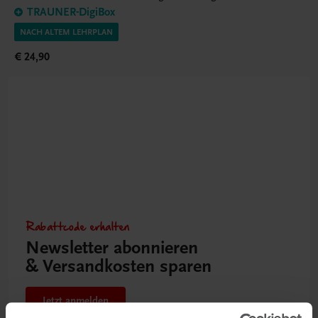
TRAUNER-DigiBox
NACH ALTEM LEHRPLAN
€ 24,90
Rabattcode erhalten
Newsletter abonnieren
& Versandkosten sparen
Jetzt anmelden