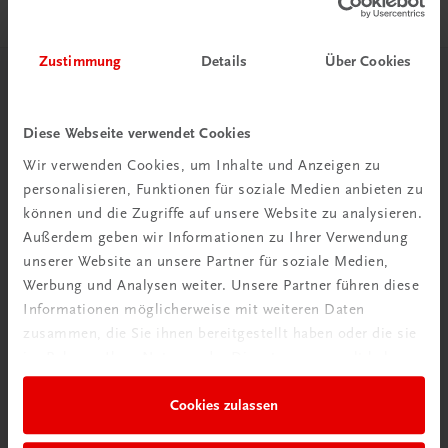
Zustimmung
Details
Über Cookies
Herzlich willkommen bei TRAUNER!
Diese Webseite verwendet Cookies
Wir verwenden Cookies, um Inhalte und Anzeigen zu
personalisieren, Funktionen für soziale Medien anbieten zu
können und die Zugriffe auf unsere Website zu analysieren.
Wir über uns
Außerdem geben wir Informationen zu Ihrer Verwendung
unserer Website an unsere Partner für soziale Medien,
Familienunternehmen mit 80 Mitarbeiterinnen und
Werbung und Analysen weiter. Unsere Partner führen diese
Mitarbeitern, die eines verbindet: Begeisterung für unsere
Informationen möglicherweise mit weiteren Daten
Produkte.
zusammen, die Sie ihnen bereitgestellt haben oder die sie
mehr erfahren
im Rahmen Ihrer Nutzung der Dienste gesammelt haben.
Cookies zulassen