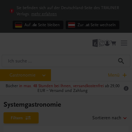
Sie befinden sich auf der Deutschland-Seite des TRAUNER
Verlags.
mehr erfahren
Auf
.de
Seite bleiben
Zur
.at
Seite wechseln
Gastronomie
Menü
Bücher
in max. 48 Stunden bei Ihnen, versandkostenfrei
ab 29,00
EUR –
Versand und Zahlung
Systemgastronomie
Filtern
Sortieren nach