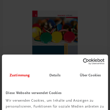
Zustimmung
Details
Über Cookies
Diese Webseite verwendet Cookies
Universität
Umgang mit Vielfalt
Wir verwenden Cookies, um Inhalte und Anzeigen zu
Schriftenreihe der Pädagogischen Hochschule OÖ, Band 3
personalisieren, Funktionen für soziale Medien anbieten zu