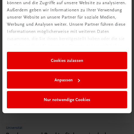
€ 38,50
können und die Zugriffe auf unsere Website zu analysieren.
Außerdem geben wir Informationen zu Ihrer Verwendung
unserer Website an unsere Partner für soziale Medien,
Werbung und Analysen weiter. Unsere Partner führen diese
Informationen möglicherweise mit weiteren Daten
zusammen, die Sie ihnen bereitgestellt haben oder die sie
im Rahmen Ihrer Nutzung der Dienste gesammelt haben.
Cookies zulassen
Anpassen
Nur notwendige Cookies
Universität