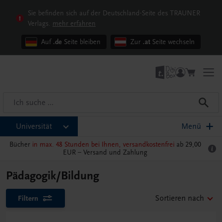
Sie befinden sich auf der Deutschland-Seite des TRAUNER
Verlags.
mehr erfahren
Auf
.de
Seite bleiben
Zur
.at
Seite wechseln
Universität
Menü
Bücher
in max. 48 Stunden bei Ihnen, versandkostenfrei
ab 29,00
EUR –
Versand und Zahlung
Pädagogik/Bildung
Filtern
Sortieren nach