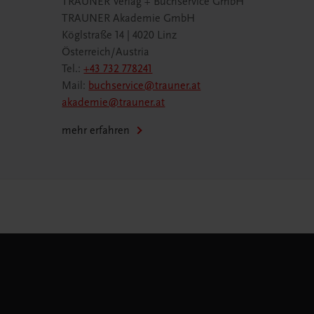
TRAUNER Verlag + Buchservice GmbH
TRAUNER Akademie GmbH
Köglstraße 14 | 4020 Linz
Österreich/Austria
Tel.:
+43 732 778241
Mail:
buchservice@trauner.at
akademie@trauner.at
mehr erfahren