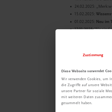
24.02.2025: „Merk:
15.02.2025:
Wissens
01.02.2025:
Neu im 
17.01.2025: Wir sind
02.09.2024:
Gastrok
14.04.2024: Lernunt
26.03.2024: Content-E
Zustimmung
19.01.2024: Das
Hote
24.10.2023: Falstaff
S
Diese Webseite verwendet Coo
28.08.2023: Der
Bür
Wir verwenden Cookies, um In
05.08.2023:
Hotel Ed
die Zugriffe auf unsere Webs
20.07.2023:
Großküc
unsere Partner für soziale M
mit weiteren Daten zusammen,
01.04.2023: Wir sind
gesammelt haben.