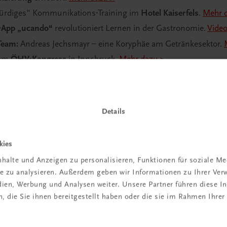
würdiges“ Kommunikations-Training im
Hotel Kaiserfels
.
Mehr 
-App „ucando“
revolutioniert Lernen in der Gastronomie.
Vide
Team:
Andreas Jechsmayr – eine Koryphäe am Getränkesektor.
 am
ÖHV-Kongress
in Innsbruck.
Mehr dazu >
onzeptoptimierung
und neue Ideen für
Area47
(
Erfolgsstory
) i
erstützung für das
Brauhaus Hirt-Team
.
Mehr dazu >
rstellung für die digitale
Lernplattform „wîse up“ der WKO
.
Me
Details
l Hochschober
nutzt unsere
Team-App (u. a. zum Onboarding
tart-up des Jahres 2023!
Mehr dazu >
kies
genstock
– eines der wohl
tolltes Hotels in Europa
.
Mehr dazu 
halte und Anzeigen zu personalisieren, Funktionen für soziale M
elweiss
(
Erfolgsstory
) nutzt
unsere App
(u. a. für Onboarding
ite zu analysieren. Außerdem geben wir Informationen zu Ihrer Ve
he
von NÖ Landesklinikum profitiert von
Quality-App „ucando
edien, Werbung und Analysen weiter. Unsere Partner führen diese 
 die Sie ihnen bereitgestellt haben oder die sie im Rahmen Ihrer
ISO-Zertifiziert!
Mehr dazu >