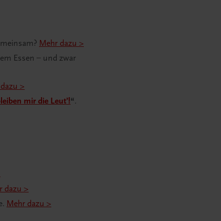
 gemeinsam?
Mehr dazu >
erem Essen – und zwar
 dazu >
leiben mir die Leut’!
“
.
>
r dazu >
e.
Mehr dazu >