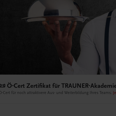
👨🏻‍🍳 Live-Trainings 
Unser offenes Seminarangebot im 