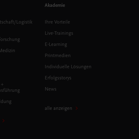
Akademie
tschaft/Logistik
Ihre Vorteile
Live-Trainings
forschung
E-Learning
Medizin
Printmedien
Individuelle Lösungen
Erfolgsstorys
 +
News
sführung
ldung
alle anzeigen