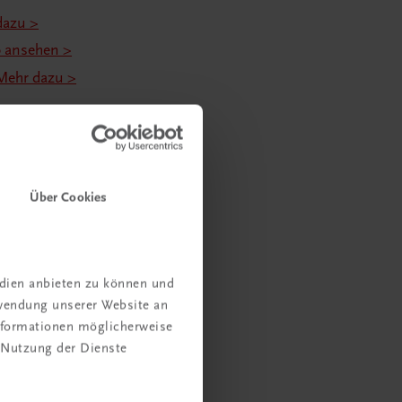
dazu >
o ansehen >
Mehr dazu >
m Ötztal.
Mehr dazu >
hr dazu >
Über Cookies
)
!
Mehr dazu >
>
edien anbieten zu können und
 & QS).
Mehr dazu >
rwendung unserer Website an
“
.
Mehr dazu >
Informationen möglicherweise
 Nutzung der Dienste