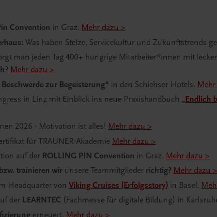
Pin Convention
in Graz.
Mehr dazu >
erhaus:
Was haben Stelze, Servicekultur und Zukunftstrends
sorgt man jeden Tag 400+ hungrige Mitarbeiter*innen mit leck
ch
?
Mehr dazu >
 Beschwerde zur Begeisterung“
in den Schiehser Hotels.
Mehr
gress in Linz mit Einblick ins neue Praxishandbuch
„
Endlich b
en 2026 - Motivation ist alles!
Mehr dazu >
ertifikat für TRAUNER-Akademie
Mehr dazu >
tion auf der
ROLLING PIN Convention
in Graz.
Mehr dazu >
zw. trainieren wir
unsere Teammitglieder
richtig?
Mehr dazu 
im Headquarter von
Viking Cruises (Erfolgsstory)
in Basel.
Meh
auf der
LEARNTEC
(Fachmesse für digitale Bildung) in Karlsruh
fizierung
erneuert.
Mehr dazu >