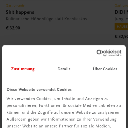
Gastronomie
Gastron
Shit happens
DIDI M
Kulinarische Höhenflüge statt Kochfiaskos
Jung, 
HAUBE
€ 32,90
€ 32,9
Zustimmung
Details
Über Cookies
Diese Webseite verwendet Cookies
Wir verwenden Cookies, um Inhalte und Anzeigen zu
personalisieren, Funktionen für soziale Medien anbieten zu
können und die Zugriffe auf unsere Website zu analysieren.
Außerdem geben wir Informationen zu Ihrer Verwendung
unserer Website an unsere Partner für soziale Medien,