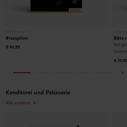
Gastronomie
Gastron
#rezeption
Bitte 
Mit g
€ 64,90
Unter
€ 74,9
Konditorei und Patisserie
Alle ansehen