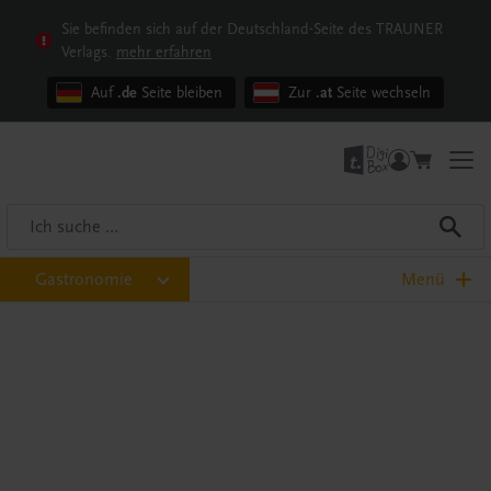
Sie befinden sich auf der Deutschland-Seite des TRAUNER
Verlags.
mehr erfahren
Auf
.de
Seite bleiben
Zur
.at
Seite wechseln
Gastronomie
Menü