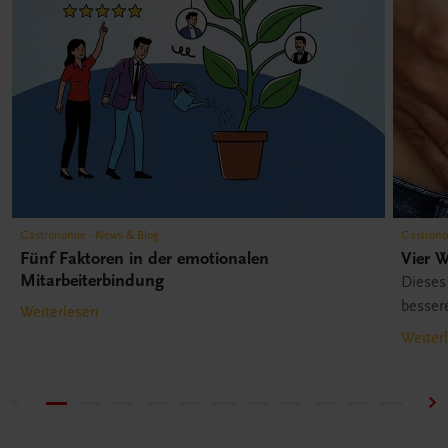
Gastronomie - News & Blog
Gastrono
Fünf Faktoren in der emotionalen
Vier 
Mitarbeiterbindung
Dieses
besser
Weiterlesen
Weiter