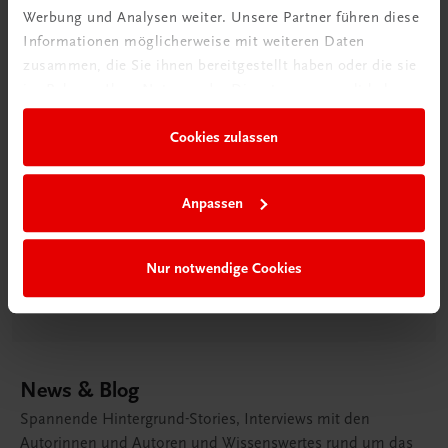
Werbung und Analysen weiter. Unsere Partner führen diese
Informationen möglicherweise mit weiteren Daten
zusammen, die Sie ihnen bereitgestellt haben oder die sie
im Rahmen Ihrer Nutzung der Dienste gesammelt haben.
Dramatic Cake
Cookies zulassen
Schwarzwaldklinik
In dieser Klinik wären wir gern Patient/in. So aufregend
kann der „kirschige“ Klassiker aus dem Schwarzwald
Anpassen
sein.
Nur notwendige Cookies
Zum Rezept
News & Blog
Spannende Hintergrund-Stories, Interviews mit den
Autorinnen und Autoren und Wissenswertes rund um das