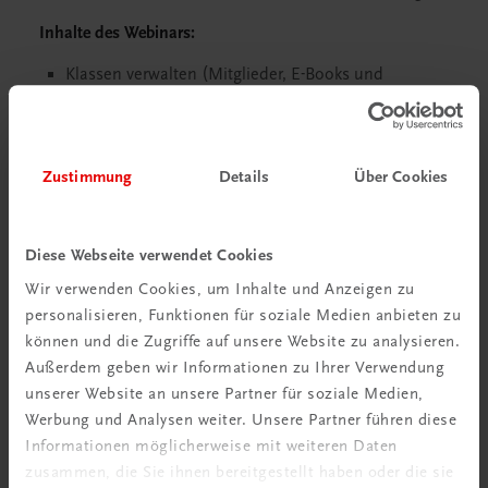
Inhalte des Webinars:
Klassen verwalten (Mitglieder, E-Books und
Benachrichtigungen)
Aufgaben erstellen (Quiz und freie Aufgaben)
Aufgaben auswerten (Einzelergebnisse, Berichte)
Zustimmung
Details
Über Cookies
Best-Practice-Unterrichtsszenarien (Quiz,
Analyseaufgaben)
Diese Webseite verwendet Cookies
Melden Sie sich über folgende Links zu Ihrem
Wunschtermin an:
Wir verwenden Cookies, um Inhalte und Anzeigen zu
personalisieren, Funktionen für soziale Medien anbieten zu
Derzeit kein Webinar geplant.
können und die Zugriffe auf unsere Website zu analysieren.
Der Zoom-Link wird Ihnen rechtzeitig vorab per Mail
Außerdem geben wir Informationen zu Ihrer Verwendung
zugeschickt bzw. finden Sie ihn auf dieser Seite.
unserer Website an unsere Partner für soziale Medien,
Werbung und Analysen weiter. Unsere Partner führen diese
Informationen möglicherweise mit weiteren Daten
Individuelles Seminar (oder auch
zusammen, die Sie ihnen bereitgestellt haben oder die sie
Webinar) an Ihrer Schule