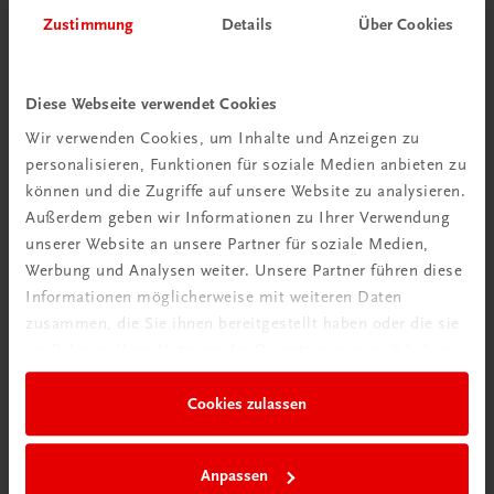
Herzlich willkommen bei TRAUNER!
Zustimmung
Details
Über Cookies
Diese Webseite verwendet Cookies
Wir verwenden Cookies, um Inhalte und Anzeigen zu
personalisieren, Funktionen für soziale Medien anbieten zu
Wir über uns
können und die Zugriffe auf unsere Website zu analysieren.
Familienunternehmen mit 80 Mitarbeiterinnen und
Außerdem geben wir Informationen zu Ihrer Verwendung
Mitarbeitern, die eines verbindet: Begeisterung für unsere
unserer Website an unsere Partner für soziale Medien,
Produkte.
Werbung und Analysen weiter. Unsere Partner führen diese
mehr erfahren
Informationen möglicherweise mit weiteren Daten
zusammen, die Sie ihnen bereitgestellt haben oder die sie
im Rahmen Ihrer Nutzung der Dienste gesammelt haben.
Cookies zulassen
Wir sind gerne für Sie da
TRAUNER Verlag + Buchservice GmbH
Anpassen