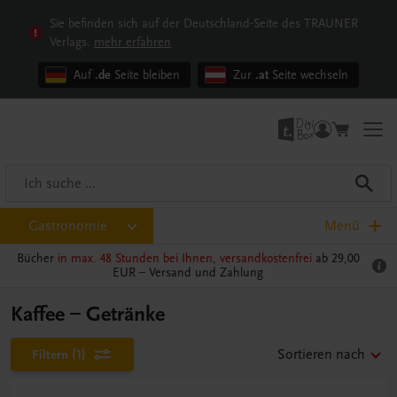
Sie befinden sich auf der Deutschland-Seite des TRAUNER
Verlags.
mehr erfahren
Auf
.de
Seite bleiben
Zur
.at
Seite wechseln
Gastronomie
Menü
Bücher
in max. 48 Stunden bei Ihnen, versandkostenfrei
ab 29,00
EUR –
Versand und Zahlung
Kaffee – Getränke
Filtern
(1)
Sortieren nach