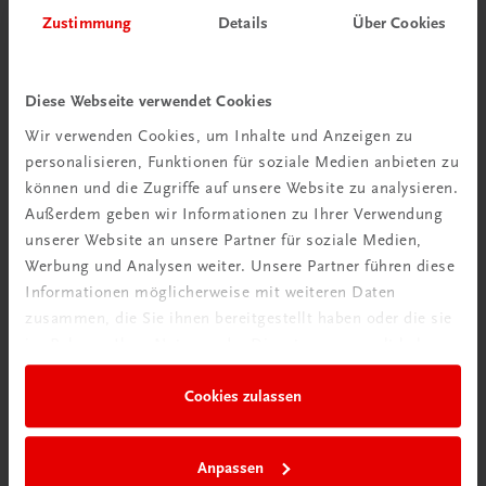
Herzlich willkommen bei TRAUNER!
Zustimmung
Details
Über Cookies
Diese Webseite verwendet Cookies
Wir verwenden Cookies, um Inhalte und Anzeigen zu
personalisieren, Funktionen für soziale Medien anbieten zu
Wir über uns
können und die Zugriffe auf unsere Website zu analysieren.
Familienunternehmen mit 80 Mitarbeiterinnen und
Außerdem geben wir Informationen zu Ihrer Verwendung
Mitarbeitern, die eines verbindet: Begeisterung für unsere
unserer Website an unsere Partner für soziale Medien,
Produkte.
Werbung und Analysen weiter. Unsere Partner führen diese
mehr erfahren
Informationen möglicherweise mit weiteren Daten
zusammen, die Sie ihnen bereitgestellt haben oder die sie
im Rahmen Ihrer Nutzung der Dienste gesammelt haben.
Cookies zulassen
Wir sind gerne für Sie da
TRAUNER Verlag + Buchservice GmbH
Anpassen