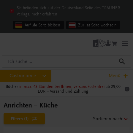
Sie befinden sich auf der Deutschland-Seite des TRAUNER
Verlags.
mehr erfahren
Auf
.de
Seite bleiben
Zur
.at
Seite wechseln
Gastronomie
Menü
Bücher
in max. 48 Stunden bei Ihnen, versandkostenfrei
ab 29,00
EUR –
Versand und Zahlung
Anrichten – Küche
Filtern
(1)
Sortieren nach