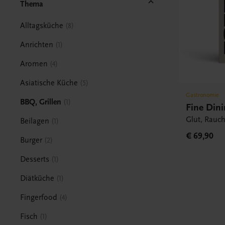
Thema
Alltagsküche
8
Anrichten
1
Aromen
4
Asiatische Küche
5
Gastronomie
BBQ, Grillen
1
Fine Din
Glut, Rauc
Beilagen
1
€ 69,90
Burger
2
Desserts
1
Diätküche
1
Fingerfood
4
Fisch
1