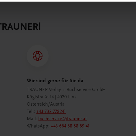
 TRAUNER!
Wir sind gerne für Sie da
TRAUNER Verlag + Buchservice GmbH
Köglstraße 14 | 4020 Linz
Österreich/Austria
Tel.:
+43 732 778241
Mail:
buchservice@trauner.at
WhatsApp:
+43 664 88 58 69 41