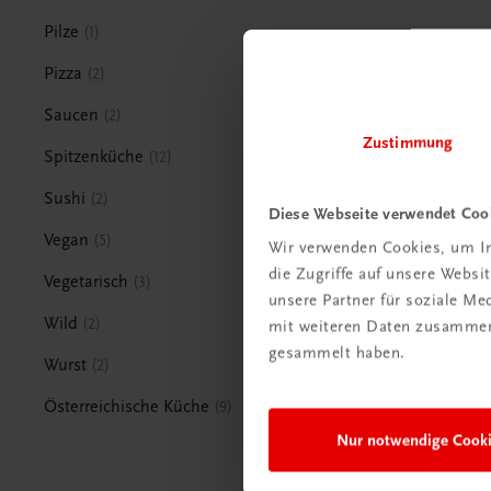
Pilze
1
Pizza
2
Saucen
2
Zustimmung
Spitzenküche
12
Sushi
2
Diese Webseite verwendet Coo
Vegan
5
Wir verwenden Cookies, um In
die Zugriffe auf unsere Webs
Vegetarisch
3
unsere Partner für soziale M
Wild
2
mit weiteren Daten zusammen,
gesammelt haben.
Wurst
2
Österreichische Küche
9
Nur notwendige Cook