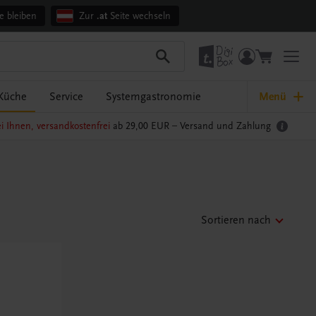
e bleiben
Zur
.at
Seite wechseln
Küche
Service
Systemgastronomie
Menü
i Ihnen, versandkostenfrei
ab 29,00 EUR –
Versand und Zahlung
Sortieren nach