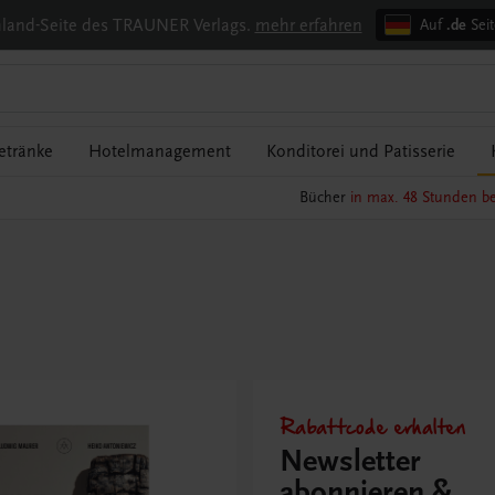
chland-Seite des TRAUNER Verlags.
mehr erfahren
Auf
.de
Seit
etränke
Hotelmanagement
Konditorei und Patisserie
Bücher
in max. 48 Stunden be
Rabattcode erhalten
Newsletter
abonnieren &