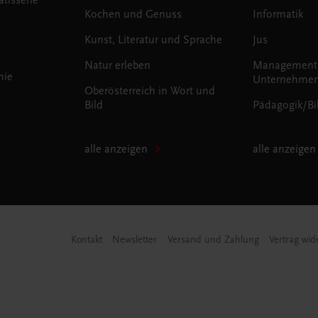
Kochen und Genuss
Informatik
Kunst, Literatur und Sprache
Jus
Natur erleben
Management
mie
Unternehmen
Oberösterreich in Wort und
Bild
Pädagogik/Bi
alle anzeigen
alle anzeigen
Kontakt
Newsletter
Versand und Zahlung
Vertrag wid