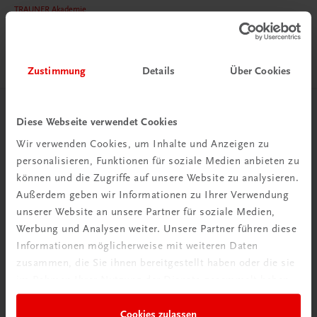
TRAUNER Akademie
Hygiene Basics
Hygiene leicht gemacht – sicher, sauber, professionell
€ 29,50
Zustimmung
Details
Über Cookies
Herzlich willkommen bei TRAUNER!
Diese Webseite verwendet Cookies
Wir verwenden Cookies, um Inhalte und Anzeigen zu
personalisieren, Funktionen für soziale Medien anbieten zu
können und die Zugriffe auf unsere Website zu analysieren.
Außerdem geben wir Informationen zu Ihrer Verwendung
unserer Website an unsere Partner für soziale Medien,
Wir über uns
Werbung und Analysen weiter. Unsere Partner führen diese
Familienunternehmen mit 80 Mitarbeiterinnen und
Informationen möglicherweise mit weiteren Daten
Mitarbeitern, die eines verbindet: Begeisterung für unsere
zusammen, die Sie ihnen bereitgestellt haben oder die sie
Produkte.
im Rahmen Ihrer Nutzung der Dienste gesammelt haben.
mehr erfahren
Cookies zulassen