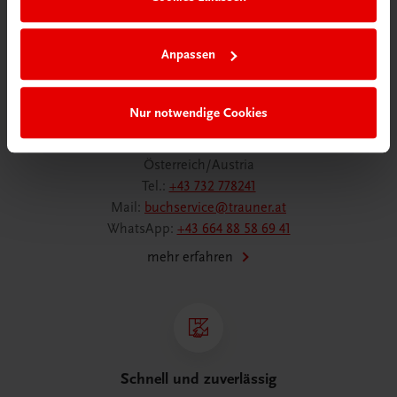
Anpassen
Wir sind gerne für Sie da
Nur notwendige Cookies
TRAUNER Verlag + Buchservice GmbH
Köglstraße 14 | 4020 Linz
Österreich/Austria
Tel.:
+43 732 778241
Mail:
buchservice@trauner.at
WhatsApp:
+43 664 88 58 69 41
mehr erfahren
Schnell und zuverlässig