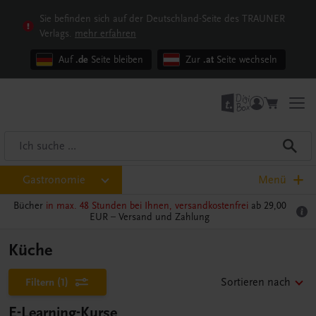
Sie befinden sich auf der Deutschland-Seite des TRAUNER
Verlags.
mehr erfahren
Auf
.de
Seite bleiben
Zur
.at
Seite wechseln
Gastronomie
Menü
Bücher
in max. 48 Stunden bei Ihnen, versandkostenfrei
ab 29,00
EUR –
Versand und Zahlung
Küche
Filtern
(1)
Sortieren nach
E-Learning-Kurse