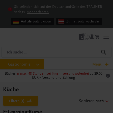
Sie befinden sich auf der Deutschland-Seite des TRAUNER
Verlags.
mehr erfahren
Auf
.de
Seite bleiben
Zur
.at
Seite wechseln
Gastronomie
Menü
Bücher
in max. 48 Stunden bei Ihnen, versandkostenfrei
ab 29,00
EUR –
Versand und Zahlung
Küche
Filtern
(1)
Sortieren nach
E-Learning-Kurse