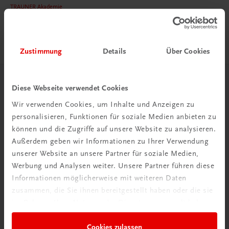
TRAUNER Akademie
Hygiene Basics
Hygiene leicht gemacht – sicher, sauber, professionell
€ 29,50
Zustimmung
Details
Über Cookies
Herzlich willkommen bei TRAUNER!
Diese Webseite verwendet Cookies
Wir verwenden Cookies, um Inhalte und Anzeigen zu
personalisieren, Funktionen für soziale Medien anbieten zu
können und die Zugriffe auf unsere Website zu analysieren.
Außerdem geben wir Informationen zu Ihrer Verwendung
unserer Website an unsere Partner für soziale Medien,
Wir über uns
Werbung und Analysen weiter. Unsere Partner führen diese
Familienunternehmen mit 80 Mitarbeiterinnen und
Informationen möglicherweise mit weiteren Daten
Mitarbeitern, die eines verbindet: Begeisterung für unsere
zusammen, die Sie ihnen bereitgestellt haben oder die sie
Produkte.
im Rahmen Ihrer Nutzung der Dienste gesammelt haben.
mehr erfahren
Cookies zulassen