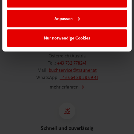
Anpassen
Wir sind gerne für Sie da
Nur notwendige Cookies
TRAUNER Verlag + Buchservice GmbH
Köglstraße 14 | 4020 Linz
Österreich/Austria
Tel.:
+43 732 778241
Mail:
buchservice@trauner.at
WhatsApp:
+43 664 88 58 69 41
mehr erfahren
Schnell und zuverlässig